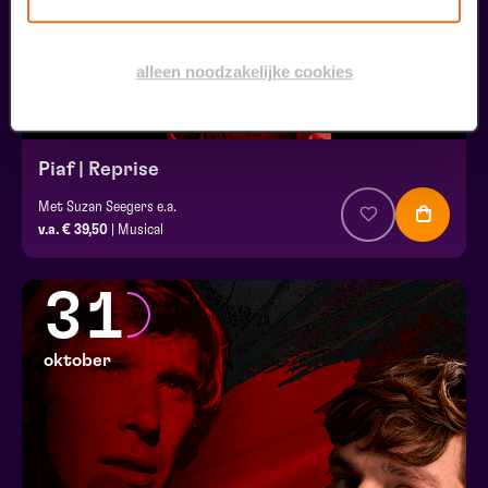
alleen noodzakelijke cookies
Piaf | Reprise
Met Suzan Seegers e.a.
v.a. € 39,50
| Musical
31
oktober