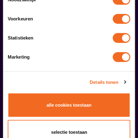
Voorkeuren
Statistieken
Begin bij SIN
Marketing
€ 39,50
meer informatie
Details tonen
liefhebbers bestelden ook...
alle cookies toestaan
24
reprise
oktober
selectie toestaan