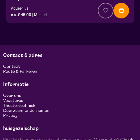
Aqueerius
v.a. € 15,00
| Musical
Contact & adres
Contact
Route & Parkeren
Informatie
Over ons
Vacatures
Theatertechniek
Duurzaam ondernemen
Privacy
huisgezelschap
Bij Club Lam mag je onbeschaamd jezelf zijn. Meer weten?
Check