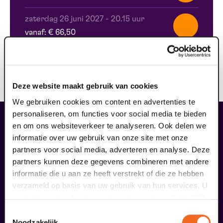
zaterdag 26 juni 2027
-
20.15 uur
vanaf: € 66,50
zondag 27 juni 2027
-
14.30 uur
vanaf: € 66,50
Deze website maakt gebruik van cookies
We gebruiken cookies om content en advertenties te
personaliseren, om functies voor social media te bieden
en om ons websiteverkeer te analyseren. Ook delen we
maak jouw bezoek compleet
informatie over uw gebruik van onze site met onze
partners voor social media, adverteren en analyse. Deze
partners kunnen deze gegevens combineren met andere
informatie die u aan ze heeft verstrekt of die ze hebben
verzameld op basis van uw gebruik van hun services. U
gaat akkoord met onze cookies als u onze website blijft
gebruiken.
Toestemmingsselectie
Noodzakelijk