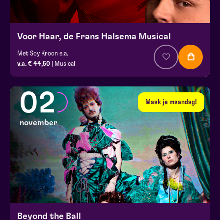
Voor Haar, de Frans Halsema Musical
Met Soy Kroon e.a.
v.a. € 44,50
| Musical
02
Maak je maandag!
november
Beyond the Ball