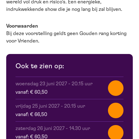
wereld vol druk en risico’s. Een energieke,
indrukwekkende show die je nog lang bij zal blijven.
Voorwaarden
Bij deze voorstelling geldt geen Gouden rang korting
voor Vrienden.
Ook te zien op:
woensdag 23 juni 2027
-
20.15 uur
vanaf: € 60,50
vrijdag 25 juni 2027
-
20.15 uur
vanaf: € 66,50
zaterdag 26 juni 2027
-
14.30 uur
vanaf: € 60,50