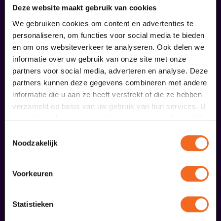
liefhebbers bestelden ook...
Deze website maakt gebruik van cookies
09
We gebruiken cookies om content en advertenties te
personaliseren, om functies voor social media te bieden
en om ons websiteverkeer te analyseren. Ook delen we
september
informatie over uw gebruik van onze site met onze
partners voor social media, adverteren en analyse. Deze
partners kunnen deze gegevens combineren met andere
informatie die u aan ze heeft verstrekt of die ze hebben
verzameld op basis van uw gebruik van hun services. U
gaat akkoord met onze cookies als u onze website blijft
gebruiken.
Toestemmingsselectie
Coming On Strong
Noodzakelijk
Onze Earring
v.a. € 37,50
| Muziek
Voorkeuren
20
Statistieken