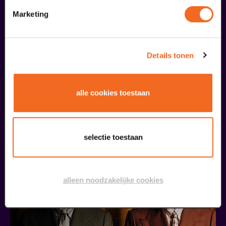
september
Marketing
Details tonen
alle cookies toestaan
Ton Engels & Eric Coenen
Domani Podium voor Morgen
v.a. € 22,00
| Muziek
selectie toestaan
24
alleen noodzakelijke cookies
september