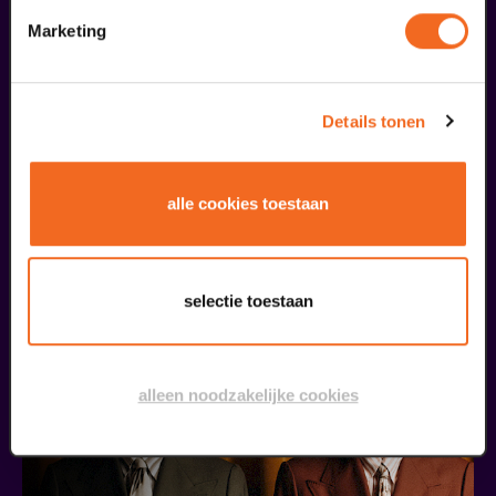
september
Marketing
Details tonen
alle cookies toestaan
Ton Engels & Eric Coenen
Domani Podium voor Morgen
v.a. € 22,00
| Muziek
selectie toestaan
24
alleen noodzakelijke cookies
september