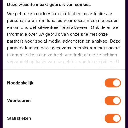
liefhebbers bestelden ook...
Deze website maakt gebruik van cookies
09
We gebruiken cookies om content en advertenties te
personaliseren, om functies voor social media te bieden
en om ons websiteverkeer te analyseren. Ook delen we
september
informatie over uw gebruik van onze site met onze
partners voor social media, adverteren en analyse. Deze
partners kunnen deze gegevens combineren met andere
informatie die u aan ze heeft verstrekt of die ze hebben
verzameld op basis van uw gebruik van hun services. U
gaat akkoord met onze cookies als u onze website blijft
gebruiken.
Toestemmingsselectie
Coming On Strong
Noodzakelijk
Onze Earring
v.a. € 37,50
| Muziek
Voorkeuren
20
Statistieken