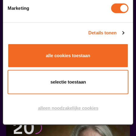
Marketing
09
september
Details tonen
alle cookies toestaan
selectie toestaan
Coming On Strong
Onze Earring
v.a. € 37,50
| Muziek
alleen noodzakelijke cookies
20