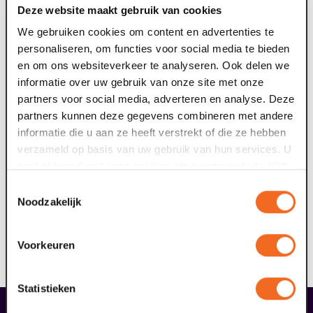
Deze website maakt gebruik van cookies
We gebruiken cookies om content en advertenties te
personaliseren, om functies voor social media te bieden
en om ons websiteverkeer te analyseren. Ook delen we
informatie over uw gebruik van onze site met onze
partners voor social media, adverteren en analyse. Deze
partners kunnen deze gegevens combineren met andere
informatie die u aan ze heeft verstrekt of die ze hebben
verzameld op basis van uw gebruik van hun services. U
gaat akkoord met onze cookies als u onze website blijft
gebruiken.
Toestemmingsselectie
Noodzakelijk
Voorkeuren
Statistieken
liefhebbers bestelden ook...