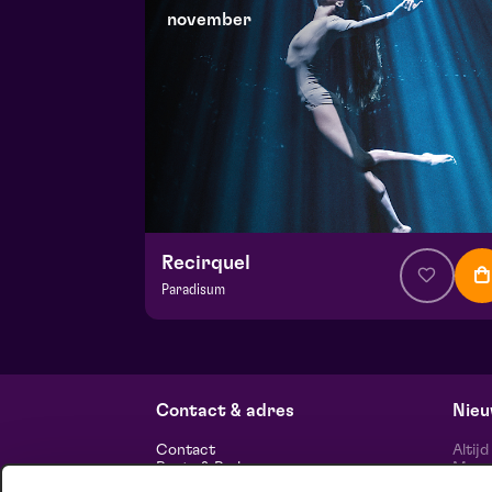
november
Recirquel
Paradisum
v.a. € 44,50
| Show
Hela zaal
wo 18 november 2026 | 20:15
Contact & adres
Nieu
Contact
Altij
Route & Parkeren
Maasp
voor 