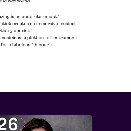
s in Nederland.
zing is an understatement.”
stick creates an immersive musical
tistry coexist.”
 musicians, a plethora of instruments
 for a fabulous 1,5 hour’s
26