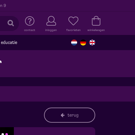
n 9
contact
inloggen
favorieten
winkelwagen
educatie
r
terug