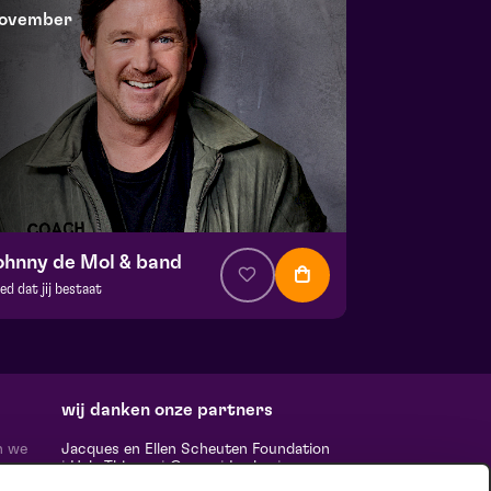
ovember
ohnny de Mol & band
ed dat jij bestaat
a. € 35,00
| Show
ans Boermans zaal
 26 november 2026 | 20:15
wij danken onze partners
n we
Jacques en Ellen Scheuten Foundation
|
Hela Thissen
|
Canon
|
Leolux
|
ten,
Scheuten
|
Sormac
|
Rabobank
|
Ewals