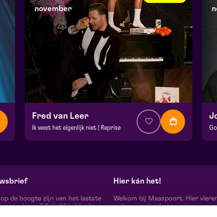
november
n
Fred van Leer
J
Ik weet het eigenlijk niet | Reprise
Go
v.a. € 32,50
| Show
v.
Hela zaal
Fr
ma 23 november 2026 | 20:15
do
wsbrief
Hier kán het!
d op de hoogte zijn van het laatste
Welkom bij Maaspoort. Hier viere
oort nieuws? Schrijf je hier in
cultuur en het leven met een
onze nieuwsbrief.
onvervalst joie de vivre. Onze gas