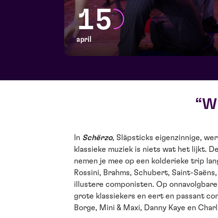
15
april
Wh
In
Schërzo
, Släpsticks eigenzinnige, wer
klassieke muziek is niets wat het lijkt. D
nemen je mee op een kolderieke trip la
Rossini, Brahms, Schubert, Saint-Saëns
illustere componisten. Op onnavolgbare 
grote klassiekers en eert en passant co
Borge, Mini & Maxi, Danny Kaye en Charl