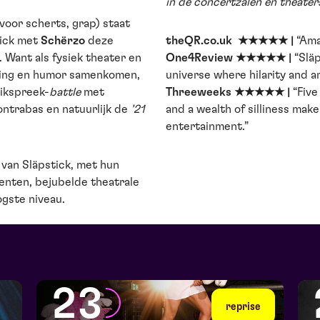
in de concertzalen en theater
voor scherts, grap) staat
tick met
Schërzo
deze
theQR.co.uk ★★★★★ |
“Ama
. Want als fysiek theater en
One4Review ★★★★★ |
“Släp
ming en humor samenkomen,
universe where hilarity and ar
uikspreek-
battle
met
Threeweeks ★★★★★ |
“Five
ontrabas en natuurlijk de
’21
and a wealth of silliness make
entertainment.”
 van Släpstick, met hun
enten, bejubelde theatrale
ogste niveau.
23
reprise