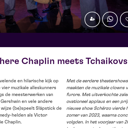
ere Chaplin meets Tchaikov
velende en hilarische kijk op
Met de eerdere theatershows 
e vier muzikale alleskunners
maakten de muzikale clowns va
ngs de meesterwerken van
furore. Met uitverkochte zal
, Gershwin en vele andere
ovationeel applaus en een prij
wijze (be)speelt Släpstick de
nieuwe show Schërzo vierde h
medy-helden als Victor
zomer van 2023, waarna conce
ie Chaplin.
volgden. In het voorjaar van 