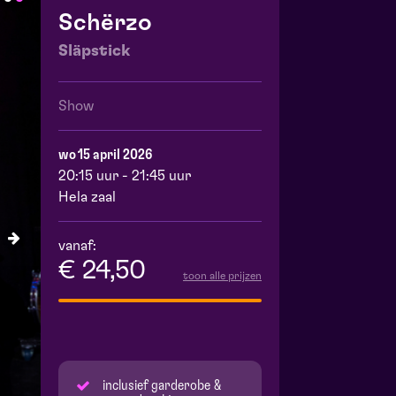
Schërzo
Släpstick
Show
wo 15 april 2026
20:15 uur - 21:45 uur
Hela zaal
vanaf:
€ 24,50
toon alle prijzen
inclusief garderobe &