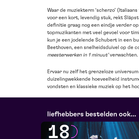
Waar de muziekterm ‘scherzo’ (Italiaans 
voor een kort, levendig stuk, rekt Släps
definitie graag nog een eindje verder op
topmuzikanten met veel gevoel voor ti
kun je een jodelende Schubert in een b
Beethoven, een snelheidsduivel op de c
meesterwerken in 1 minuut’
verwachten.
Ervaar nu zelf het grenzeloze universum
duizelingwekkende hoeveelheid instrum
vondsten en klassieke muziek op het ho
liefhebbers bestelden ook...
18