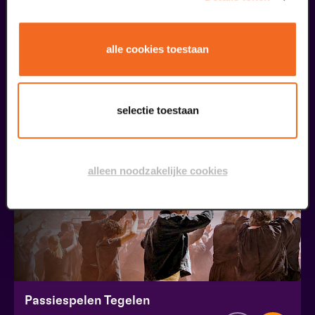
Ouwehoeren
alle cookies toestaan
Club Lam met Ayla Çekin Satijn, Milan Sekeris, Dic van Duin, Jean-Baptiste Rey e.a.
v.a. € 5,00
| Events
selectie toestaan
09
augustus
alleen noodzakelijke cookies
Passiespelen Tegelen