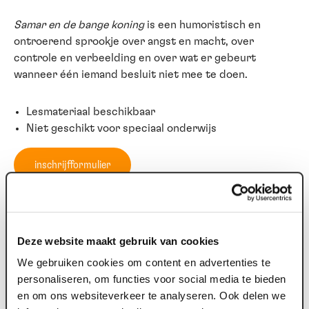
Samar en de bange koning
is een humoristisch en
ontroerend sprookje over angst en macht, over
controle en verbeelding en over wat er gebeurt
wanneer één iemand besluit niet mee te doen.
Lesmateriaal beschikbaar
Niet geschikt voor speciaal onderwijs
inschrijfformulier
Let op! Als er bijzonderheden zijn zoals kinderen die in
een rolstoel zitten, kinderen met slecht zicht of iets
Deze website maakt gebruik van cookies
anders waar we rekening mee moeten houden. Geef dit
dan bij het inschrijfformulier aan in het vak
We gebruiken cookies om content en advertenties te
'vraag/opmerking'. Dan kunnen we hier rekening mee
personaliseren, om functies voor social media te bieden
houden.
en om ons websiteverkeer te analyseren. Ook delen we