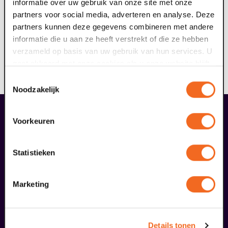
informatie over uw gebruik van onze site met onze
partners voor social media, adverteren en analyse. Deze
Vervoer nodig naar het theater?
partners kunnen deze gegevens combineren met andere
Via Arriva kun je gratis met het openbaar vervoer naar
informatie die u aan ze heeft verstrekt of die ze hebben
Maaspoort reizen. Meer informatie en hoe je dit kunt
verzameld op basis van uw gebruik van hun services. U
aanvragen, lees je
hier
. Scholen kunnen ook een
gaat akkoord met onze cookies als u onze website blijft
touringcar aanvragen die gedeeltelijk door Arriva
gebruiken.
wordt bekostigd.
Toestemmingsselectie
Noodzakelijk
liefhebbers bestelden ook...
Voorkeuren
08
BACKSTAGE
Statistieken
augustus
Marketing
Details tonen