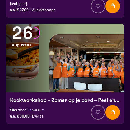
Kruisig mij
v.a. € 37,00
| Muziektheater
26
augustus
Kookworkshop – Zomer op je bord – Peel en Maas
Silverfood Universum
v.a. € 30,00
| Events