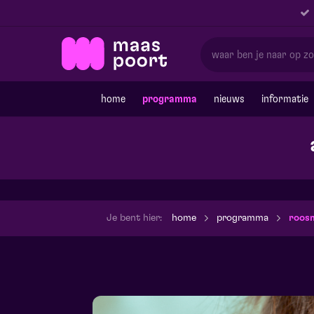
home
programma
nieuws
informatie
Je bent hier:
home
programma
roosm