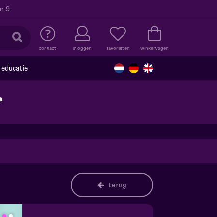
n 9
contact
inloggen
favorieten
winkelwagen
educatie
r
terug