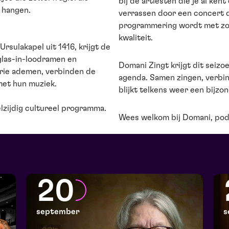
bij de artiesten die je al ken
n hangen.
verrassen door een concert d
programmering wordt met zor
kwaliteit.
rsulakapel uit 1416, krijgt de
glas-in-loodramen en
Domani Zingt krijgt dit seizo
rie ademen, verbinden de
agenda. Samen zingen, verbi
met hun muziek.
blijkt telkens weer een bijzo
lzijdig cultureel programma.
Wees welkom bij Domani, pod
20
september
s