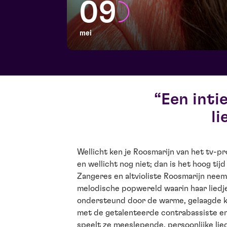
09
mei
Een inti
li
Wellicht ken je Roosmarijn van het tv-
en wellicht nog niet; dan is het hoog tij
Zangeres en altvioliste Roosmarijn neemt
melodische popwereld waarin haar liedje
ondersteund door de warme, gelaagde kl
met de getalenteerde contrabassiste e
speelt ze meeslepende, persoonlijke liedj