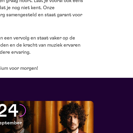
t en graag hoort. Laat je vooral ook eens
at je nog niet kent. Onze
g samengesteld en staat garant voor
en een vervolg en staat vaker op de
nden en de kracht van muziek ervaren
ndere ervaring.
ium voor morgen!
24
eptember