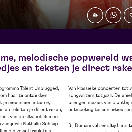
eme, melodische popwereld wa
edjes en teksten je direct rak
programma Talent Unplugged,
Van klassieke concerten tot 
d om haar te ontdekken.
songwriters tot jazz. De unie
 je mee in een intieme,
brengen muziek van dichtbij 
s en teksten je direct raken,
ontmoeting tussen artiest en
ank van de altviool. Samen
n zangeres Nathalie Schaap
Bij Domani valt er altijd iets
es die zowel fragiel als