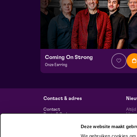
Coming On Strong
Onze Earring
v.a. € 37,50
| Muziek
Hela zaal
wo 9 september 2026 | 20:15
Contact & adres
Nieu
Contact
Altij
Route & Parkeren
Maasp
voor 
Deze website maakt gebr
Informatie
We gebruiken cookies om c