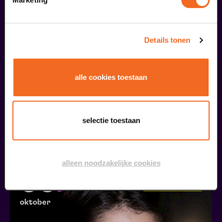
01
oktober
Details tonen
alle cookies toestaan
Kelapa Muda | Try-out
selectie toestaan
Joenoes Polnaija, Tara Hetharia & Jefta Tanate
v.a. € 21,00
| Toneel
alleen noodzakelijke cookies
05
Maak je maandag!
oktober