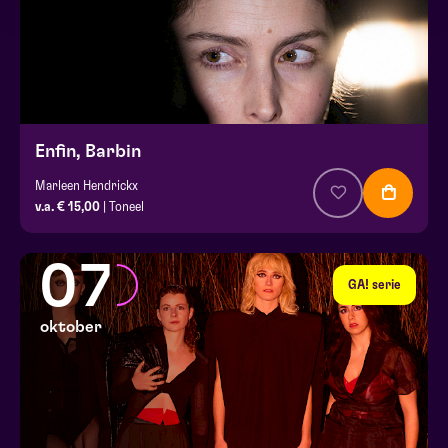
Enfin, Barbin
Marleen Hendrickx
v.a. € 15,00
| Toneel
07
GA! serie
oktober