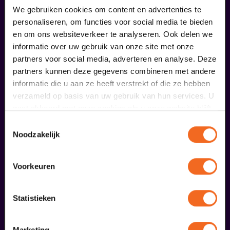
We gebruiken cookies om content en advertenties te
personaliseren, om functies voor social media te bieden
en om ons websiteverkeer te analyseren. Ook delen we
informatie over uw gebruik van onze site met onze
partners voor social media, adverteren en analyse. Deze
partners kunnen deze gegevens combineren met andere
informatie die u aan ze heeft verstrekt of die ze hebben
verzameld op basis van uw gebruik van hun services. U
gaat akkoord met onze cookies als u onze website blijft
Begin bij SIN
gebruiken.
Toestemmingsselectie
Noodzakelijk
€ 39,50
meer informatie
Voorkeuren
Statistieken
liefhebbers bestelden ook...
Marketing
75 jaar Molukkers in NL