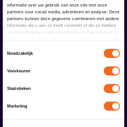
informatie over uw gebruik van onze site met onze
partners voor social media, adverteren en analyse. Deze
Begin bij SIN
partners kunnen deze gegevens combineren met andere
informatie die u aan ze heeft verstrekt of die ze hebben
verzameld op basis van uw gebruik van hun services. U
€ 39,50
gaat akkoord met onze cookies als u onze website blijft
meer informatie
gebruiken.
Toestemmingsselectie
Noodzakelijk
liefhebbers bestelden ook...
Voorkeuren
09
Statistieken
september
Marketing