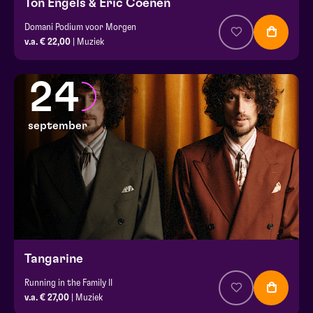
Ton Engels & Eric Coenen
Domani Podium voor Morgen
v.a. € 22,00
| Muziek
24
september
Tangarine
Running in the Family II
v.a. € 27,00
| Muziek