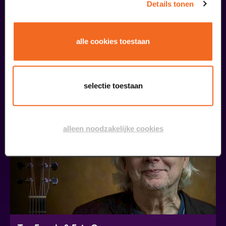
Details tonen
alle cookies toestaan
Coming On Strong
Onze Earring
v.a. € 37,50
| Muziek
selectie toestaan
20
alleen noodzakelijke cookies
september