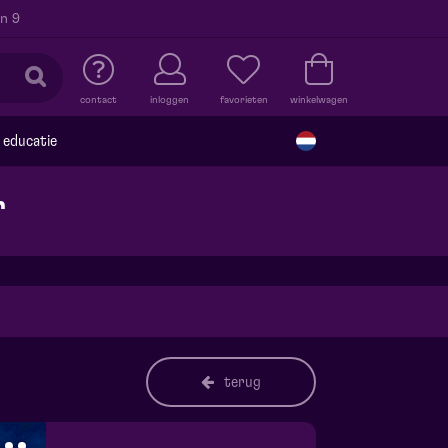
n 9
contact
inloggen
favorieten
winkelwagen
educatie
r
terug