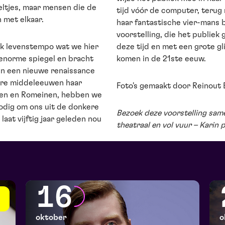
eltjes, maar mensen die de
tijd vóór de computer, terug
 met elkaar.
haar fantastische vier-mans 
voorstelling, die het publie
jk levenstempo wat we hier
deze tijd en met een grote gl
 enorme spiegel en bracht
komen in de 21ste eeuw.
en een nieuwe renaissance
ere middeleeuwen haar
Foto's gemaakt door Reinout 
ieken en Romeinen, hebben we
nodig om ons uit de donkere
Bezoek deze voorstelling same
laat vijftig jaar geleden nou
theatraal en vol vuur – Karin pa
16
oktober
o