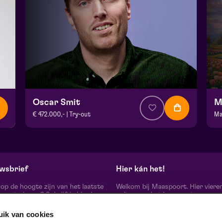
Oscar Smit
M
€ 472.000,- | Try-out
Ma
v.a. € 17,50
| Cabaret
v.
Theater De Garage | Venlo
Fr
vr 16 oktober 2026 | 20:15
wo
wsbrief
Hier kán het!
d op de hoogte zijn van het laatste
Welkom bij Maaspoort. Hier viere
oort nieuws? Schrijf je hier in
cultuur en het leven met een
onze nieuwsbrief.
onvervalst joie de vivre. Onze gas
artiesten, makers, partners en de 
uik van cookies
mensen om ons heen, ervaren hier