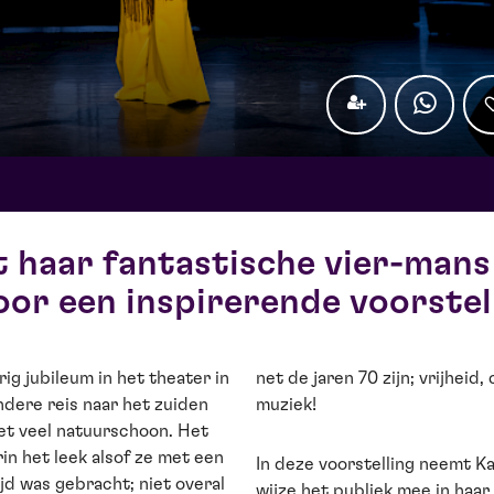
 haar fantastische vier-mans
oor een inspirerende voorstel
ig jubileum in het theater in
net de jaren 70 zijn; vrijheid
dere reis naar het zuiden
muziek!
et veel natuurschoon. Het
n het leek alsof ze met een
In deze voorstelling neemt Ka
tijd was gebracht; niet overal
wijze het publiek mee in haar