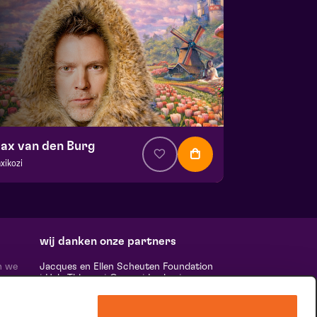
ax van den Burg
xikozi
a. € 22,00
| Cabaret
ans Boermans zaal
 21 oktober 2026 | 20:15
wij danken onze partners
n we
Jacques en Ellen Scheuten Foundation
|
Hela Thissen
|
Canon
|
Leolux
|
ten,
Scheuten
|
Sormac
|
Rabobank
|
Ewals
vele
Cargo Care
|
Scelta Mushrooms
|
 ‘het
Stichting Burgerlijke Godshuizen
|