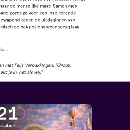
 naar de menselijke maat. Samen met
band zorgt ze voor een inspirerende
k gewapend tegen de uitdagingen van
imlach op het gezicht weer terug laat
Bos.
n met Peijs Verpakkingen: “Groot,
kt je in, net als wij.”
21
ktober