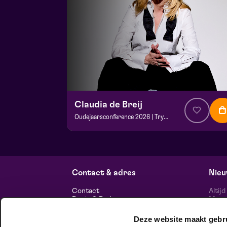
Claudia de Breij
Oudejaarsconference 2026 | Try-out
v.a. € 22,50
| Cabaret
Frans Boermans zaal
vr 2 oktober 2026 | 20:15
Contact & adres
Nieu
Contact
Altij
Route & Parkeren
Maasp
voor 
Deze website maakt gebr
Informatie