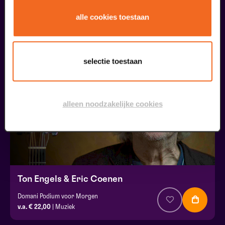
Onze Earring
alle cookies toestaan
v.a. € 37,50
| Muziek
20
selectie toestaan
september
alleen noodzakelijke cookies
Ton Engels & Eric Coenen
Domani Podium voor Morgen
v.a. € 22,00
| Muziek