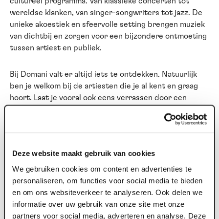
cultureel programma. Van klassieke concerten tot
wereldse klanken, van singer-songwriters tot jazz. De
unieke akoestiek en sfeervolle setting brengen muziek
van dichtbij en zorgen voor een bijzondere ontmoeting
tussen artiest en publiek.
Bij Domani valt er altijd iets te ontdekken. Natuurlijk
ben je welkom bij de artiesten die je al kent en graag
hoort. Laat je vooral ook eens verrassen door een
concert dat je nog niet kent. Onze programmering
wordt met zorg samengesteld en staat garant voor
kwaliteit.
Deze website maakt gebruik van cookies
Domani Zingt krijgt dit seizoen een vervolg en staat
We gebruiken cookies om content en advertenties te
vaker op de agenda. Samen zingen, verbinden en de
personaliseren, om functies voor social media te bieden
kracht van muziek ervaren blijkt telkens weer een
en om ons websiteverkeer te analyseren. Ook delen we
bijzondere ervaring.
informatie over uw gebruik van onze site met onze
partners voor social media, adverteren en analyse. Deze