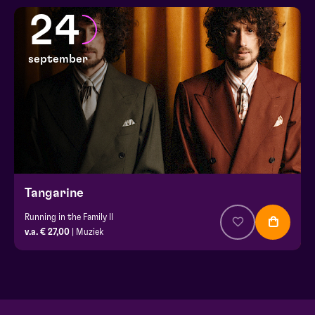
24
september
Tangarine
Running in the Family II
v.a. € 27,00
| Muziek