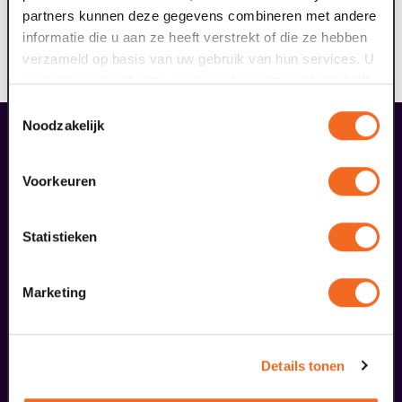
Wees welkom bij Domani, podium voor morgen!
partners kunnen deze gegevens combineren met andere
informatie die u aan ze heeft verstrekt of die ze hebben
Voorwaarden
verzameld op basis van uw gebruik van hun services. U
Bij deze voorstelling is geen enkele korting geldig.
gaat akkoord met onze cookies als u onze website blijft
gebruiken.
Toestemmingsselectie
Noodzakelijk
liefhebbers bestelden ook...
09
Voorkeuren
september
Statistieken
Marketing
Details tonen
Coming On Strong