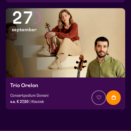
27
september
Trio Orelon
Concertpodium Domani
v.a. € 27,50
| Klassiek