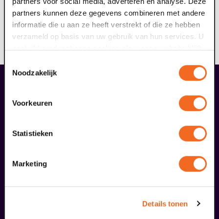
partners voor social media, adverteren en analyse. Deze
partners kunnen deze gegevens combineren met andere
Wees welkom bij Domani, podium voor morgen!
informatie die u aan ze heeft verstrekt of die ze hebben
verzameld op basis van uw gebruik van hun services. U
Voorwaarden
gaat akkoord met onze cookies als u onze website blijft
Bij deze voorstelling is geen enkele korting geldig.
gebruiken.
Toestemmingsselectie
Noodzakelijk
liefhebbers bestelden ook...
29
Voorkeuren
augustus
Statistieken
Marketing
Details tonen