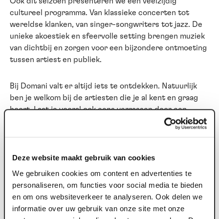
Ook dit seizoen presenteren we een veelzijdig
cultureel programma. Van klassieke concerten tot
wereldse klanken, van singer-songwriters tot jazz. De
unieke akoestiek en sfeervolle setting brengen muziek
van dichtbij en zorgen voor een bijzondere ontmoeting
tussen artiest en publiek.
Bij Domani valt er altijd iets te ontdekken. Natuurlijk
ben je welkom bij de artiesten die je al kent en graag
hoort. Laat je vooral ook eens verrassen door een
concert dat je nog niet kent. Onze programmering
wordt met zorg samengesteld en staat garant voor
kwaliteit.
Deze website maakt gebruik van cookies
Domani Zingt krijgt dit seizoen een vervolg en staat
We gebruiken cookies om content en advertenties te
vaker op de agenda. Samen zingen, verbinden en de
personaliseren, om functies voor social media te bieden
kracht van muziek ervaren blijkt telkens weer een
en om ons websiteverkeer te analyseren. Ook delen we
bijzondere ervaring.
informatie over uw gebruik van onze site met onze