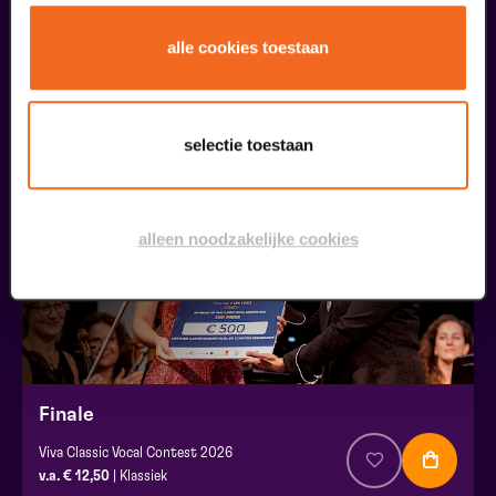
Openbare Masterclass
alle cookies toestaan
Viva Classic Vocal Contest 2026
v.a. € 0,00
| Klassiek
30
selectie toestaan
augustus
alleen noodzakelijke cookies
Finale
Viva Classic Vocal Contest 2026
v.a. € 12,50
| Klassiek