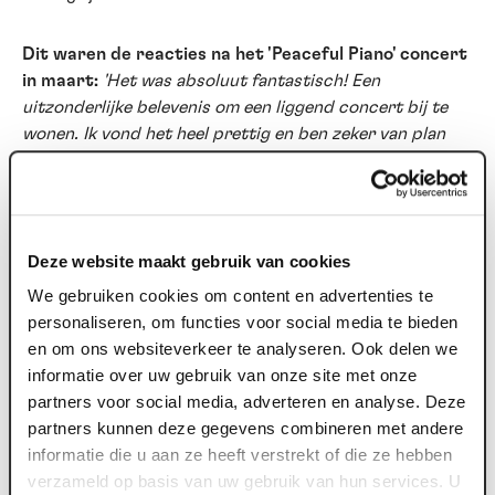
Dit waren de reacties na het 'Peaceful Piano' concert
in maart:
'Het was absoluut fantastisch! Een
uitzonderlijke belevenis om een liggend concert bij te
wonen. Ik vond het heel prettig en ben zeker van plan
om deze voorstelling in maart opnieuw bij te wonen. Het
heeft echt iets bijzonders in me losgemaakt, en dat
geldt blijkbaar ook voor veel andere bezoekers.', 'Top!
Uniek concert en heel dicht bij. Liggend komen de
Deze website maakt gebruik van cookies
klanken extra sterk binnen. Een mooie start van de dag.'
We gebruiken cookies om content en advertenties te
personaliseren, om functies voor social media te bieden
LIGCONCERT
en om ons websiteverkeer te analyseren. Ook delen we
Tijdens het ligconcert zit je niet op een stoel, maar
informatie over uw gebruik van onze site met onze
beleef je het concert liggend op een zelf meegebracht
partners voor social media, adverteren en analyse. Deze
matje.
partners kunnen deze gegevens combineren met andere
informatie die u aan ze heeft verstrekt of die ze hebben
verzameld op basis van uw gebruik van hun services. U