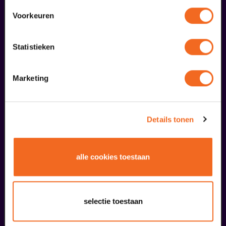
Voorkeuren
Statistieken
Babyconcert | 0+
Ensemble Theater Mönchengladbach
v.a. € 0,00
| Familie
Marketing
17
Koekeloere festival
Details tonen
oktober
alle cookies toestaan
selectie toestaan