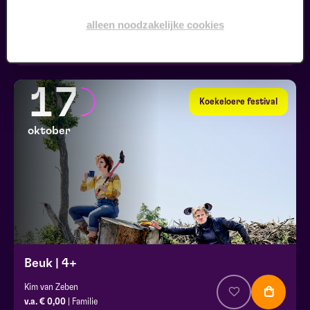
Om en Om en Om | 1,5+
alleen noodzakelijke cookies
Het Laagland
v.a. € 0,00
| Familie
17
Koekeloere festival
oktober
Beuk | 4+
Kim van Zeben
v.a. € 0,00
| Familie