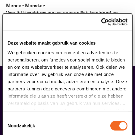
Meneer Monster
Vanuit Utrecht maken we ongepolijst, beeldend en
fysiek totaaltheater voor de hele familie. We maken
graag theater vol spelplezier, fysieke slapstick en
fantasierijke werelden, dicht op ons publiek en buiten
de lijntjes waar het kan. Met
De Waanzinnige Boomhut
Deze website maakt gebruik van cookies
van 13 verdiepingen
wonnen we in 2018 zowel de Zapp
We gebruiken cookies om content en advertenties te
Theaterprijs als een VSCD Zilveren Krekel.
personaliseren, om functies voor social media te bieden
en om ons websiteverkeer te analyseren. Ook delen we
informatie over uw gebruik van onze site met onze
liefhebbers bestelden ook...
partners voor social media, adverteren en analyse. Deze
16
partners kunnen deze gegevens combineren met andere
kids gratis
informatie die u aan ze heeft verstrekt of die ze hebben
verzameld op basis van uw gebruik van hun services. U
oktober
gaat akkoord met onze cookies als u onze website blijft
gebruiken.
Toestemmingsselectie
Noodzakelijk