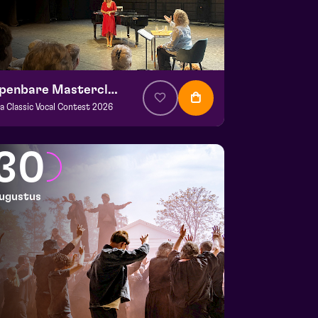
Openbare Masterclass
va Classic Vocal Contest 2026
. € 0
|
Klassiek
ans Boermans zaal
30
 29 augustus 2026 | 14:00
ugustus