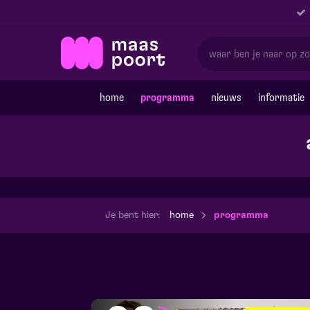
home
programma
nieuws
informatie
Je bent hier:
home
programma