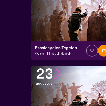
Passiespelen Tegelen
Kruisig mij | met blindentolk
v.a. € 37
|
Muziektheater
De Doolhof | Tegelen
23
zo 16 augustus 2026 | 13:00
augustus