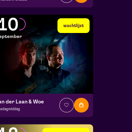
a. € 35,95
|
Events
la zaal
10
 7 september 2026 | 19:30
wachtlijst
eptember
an der Laan & Woe
nsdagmiddag
. € 29
|
Cabaret
la zaal