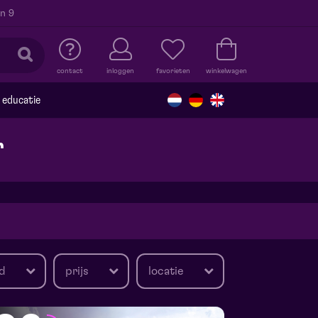
n 9
contact
inloggen
favorieten
winkelwagen
educatie
r
d
prijs
locatie