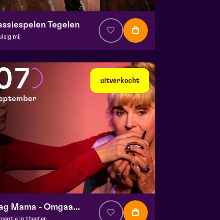
assiespelen Tegelen
uisig mij
. € 37
|
Muziektheater
 Doolhof | Tegelen
07
 30 augustus 2026 | 16:30
uitverkocht
eptember
Dag Mama - Omgaan met dementie
mentie in theater