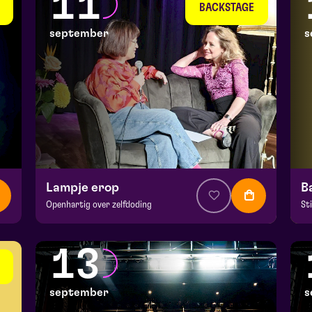
11
wo 9 september 2026 | 20:15
do
BACKSTAGE
september
s
Lampje erop
B
Openhartig over zelfdoding
St
v.a. € 5
|
Theatercollege
v.a
BACKSTAGE | Piet Kingma zaal
Ma
13
vr 11 september 2026 | 20:15
za
september
s