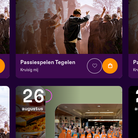
Passiespelen Tegelen
P
Kruisig mij
Kr
v.a. € 37
|
Muziektheater
v.a
De Doolhof | Tegelen
De
26
zo 16 augustus 2026 | 16:30
zo
augustus
a