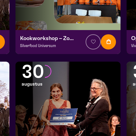
Kookworkshop – Zomer op je bord – Peel en Maas
Silverfood Universum
Vi
v.a. € 30
|
Events
v.a
Kookstudio de Garde | Molenstraat 14b Helden
Fr
30
wo 26 augustus 2026 | 14:00
za
augustus
a