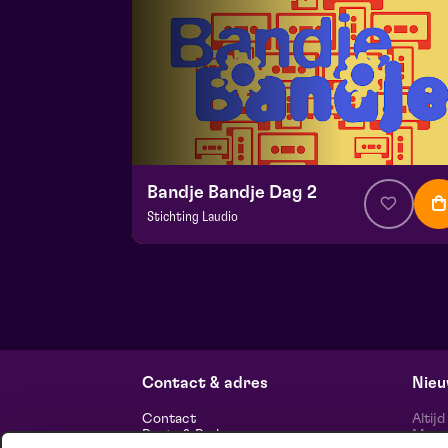
Bandje Bandje Dag 2
Stichting Laudio
v.a. € 10
|
Events
Maaspoort
zo 13 september 2026 | 11:00
Contact & adres
Nieu
Contact
Altij
Route & Parkeren
Maasp