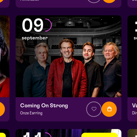
v.a. € 64,75
|
Klassiek
v.
Julianapark
He
09
za 5 september 2026 | 16:30
ma
september
s
Coming On Strong
V
Onze Earring
Di
v.a. € 37,50
|
Muziek
v.a
Hela zaal
He