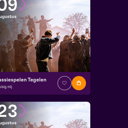
09
ugustus
assiespelen Tegelen
uisig mij
. € 37
|
Muziektheater
 Doolhof | Tegelen
23
 9 augustus 2026 | 17:00
ugustus