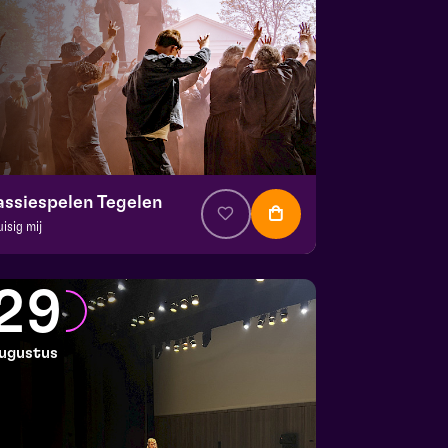
assiespelen Tegelen
uisig mij
. € 37
|
Muziektheater
 Doolhof | Tegelen
29
 23 augustus 2026 | 13:00
ugustus