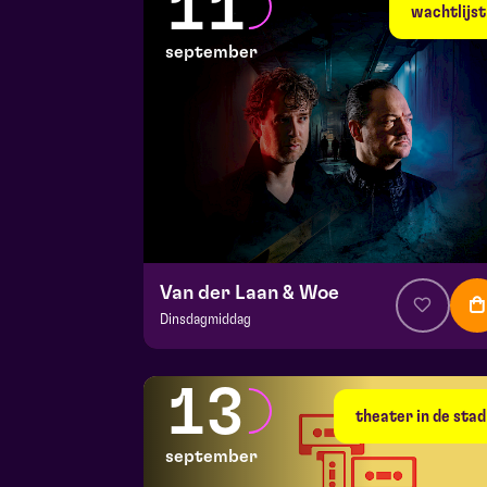
11
di 8 september 2026 | 19:30
wachtlijst
september
Van der Laan & Woe
Dinsdagmiddag
v.a. € 29
|
Cabaret
Hela zaal
13
vr 11 september 2026 | 20:15
theater in de stad
september