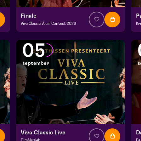
Finale
P
Viva Classic Vocal Contest 2026
Kr
v.a. € 12,50
|
Klassiek
v.a
Domani | Venlo
De
05
zo 30 augustus 2026 | 15:30
zo
september
s
Viva Classic Live
FilmMuziek
De