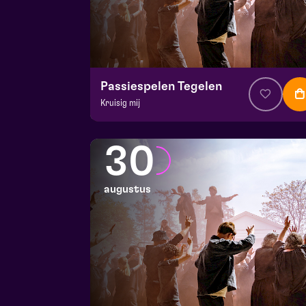
Passiespelen Tegelen
Kruisig mij
v.a. € 37
|
Muziektheater
De Doolhof | Tegelen
30
zo 23 augustus 2026 | 16:30
augustus