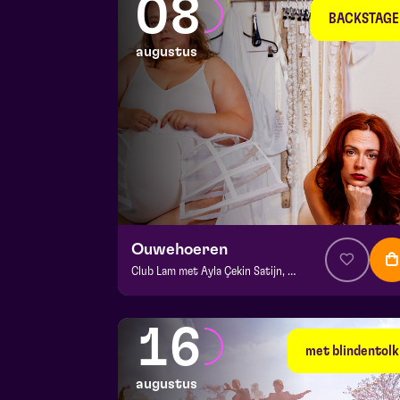
08
BACKSTAGE
augustus
Ouwehoeren
Club Lam met Ayla Çekin Satijn, Milan Sekeris, Dic van Duin, Jean-Baptiste Rey e.a.
v.a. € 5
|
Events
BACKSTAGE | Piet Kingma zaal
16
za 8 augustus 2026 | 20:15
met blindentolk
augustus