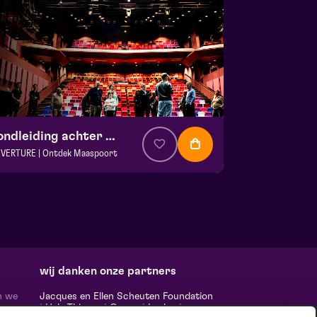
Rondleiding achter de schermen
VERTURE | Ontdek Maaspoort
. € 0
|
Events
aspoort
 13 september 2026 | 13:30
wij danken onze partners
n we
Jacques en Ellen Scheuten Foundation
|
Hela Thissen
|
Canon
|
Leolux
|