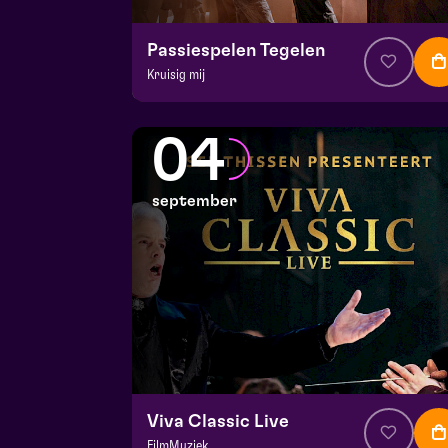
Passiespelen Tegelen
Kruisig mij
v.a. € 37
|
Muziektheater
De Doolhof | Tegelen
04
zo 30 augustus 2026 | 13:00
september
Viva Classic Live
FilmMuziek