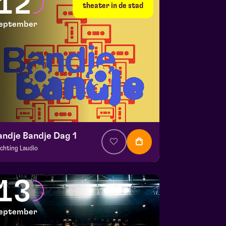
12
 10 september 2026 | 20:15
theater in de stad
eptember
andje Bandje Dag 1
ichting Laudio
. € 10
|
Events
aspoort
13
 12 september 2026 | 11:00
eptember