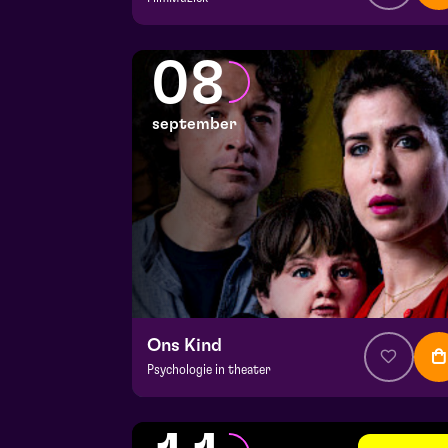
v.a. € 64,75
|
Klassiek
Julianapark
08
vr 4 september 2026 | 16:30
september
Ons Kind
Psychologie in theater
v.a. € 39,95
|
Events
Hela zaal