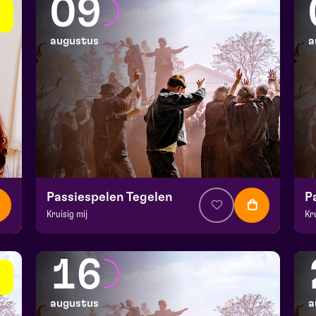
09
augustus
a
Passiespelen Tegelen
P
Kruisig mij
Kr
v.a. € 37
|
Muziektheater
v.a
De Doolhof | Tegelen
De
16
zo 9 augustus 2026 | 13:00
zo
augustus
a