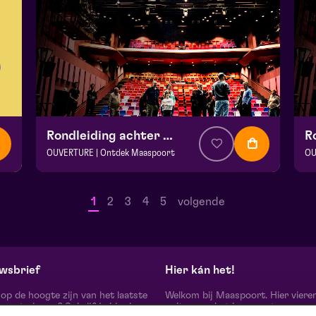
Rondleiding achter de schermen
OUVERTURE | Ontdek Maaspoort
OU
v.a. € 0
|
Events
v.a
Maaspoort
Ma
1
2
3
4
5
volgende
zo 13 september 2026 | 12:00
zo
wsbrief
Hier kán het!
d op de hoogte zijn van het laatste
Welkom bij Maaspoort. Hier viere
oort nieuws? Schrijf je hier in
cultuur en het leven met een