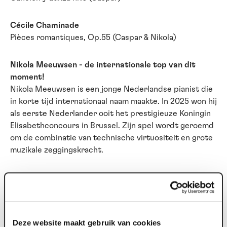
Cécile Chaminade
Pièces romantiques, Op.55 (Caspar & Nikola)
Nikola Meeuwsen - de internationale top van dit
moment!
Nikola Meeuwsen is een jonge Nederlandse pianist die
in korte tijd internationaal naam maakte. In 2025 won hij
als eerste Nederlander ooit het prestigieuze Koningin
Elisabethconcours in Brussel. Zijn spel wordt geroemd
om de combinatie van technische virtuositeit en grote
muzikale zeggingskracht.
Caspar Vos - pianist & directeur Schiermonnikoog
festival
Dat Caspar Vos (1988) een natuurtalent is, moge
duidelijk zijn. Hij begon zijn pianostudie bij Frank Peters
Deze website maakt gebruik van cookies
aan het ArtEZ Conservatorium in Arnhem en vervolgde