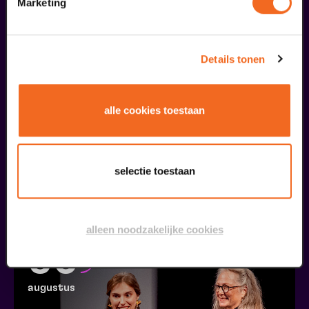
29
Marketing
augustus
Details tonen
alle cookies toestaan
Openbare Masterclass
selectie toestaan
Viva Classic Vocal Contest 2026
v.a. € 0,00
| Klassiek
alleen noodzakelijke cookies
30
augustus