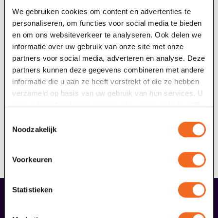
deze bij Jan Wijn aan het Amsterdams Conservatorium.
We gebruiken cookies om content en advertenties te
Hier behaalde hij in 2014 cum laude zijn masterdiploma.
personaliseren, om functies voor social media te bieden
Daarna zat hij niet stil: hij won meerdere prestigieuze
en om ons websiteverkeer te analyseren. Ook delen we
prijzen en treedt regelmatig op in verschillende landen
informatie over uw gebruik van onze site met onze
waaronder Portugal, Zweden, Polen, Frankrijk, Engeland
partners voor social media, adverteren en analyse. Deze
en Griekenland.
partners kunnen deze gegevens combineren met andere
informatie die u aan ze heeft verstrekt of die ze hebben
Domani – beleef concerten op een unieke locatie
verzameld op basis van uw gebruik van hun services. U
In het hart van Venlo, in de eeuwenoude Ursulakapel uit
gaat akkoord met onze cookies als u onze website blijft
1416, krijgt de muziek van morgen een podium. Terwijl
gebruiken.
Toestemmingsselectie
glas-in-loodramen en oude plafondschilderingen
Noodzakelijk
historie ademen, brengen de artiesten van nu verleden
en toekomst samen met hun muziek. Wees welkom bij
Voorkeuren
Domani, podium voor morgen!
Statistieken
liefhebbers bestelden ook...