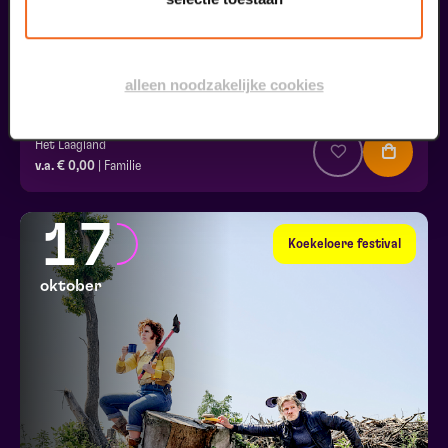
alleen noodzakelijke cookies
Om en Om en Om | 1,5+
Het Laagland
v.a. € 0,00
| Familie
17
Koekeloere festival
oktober