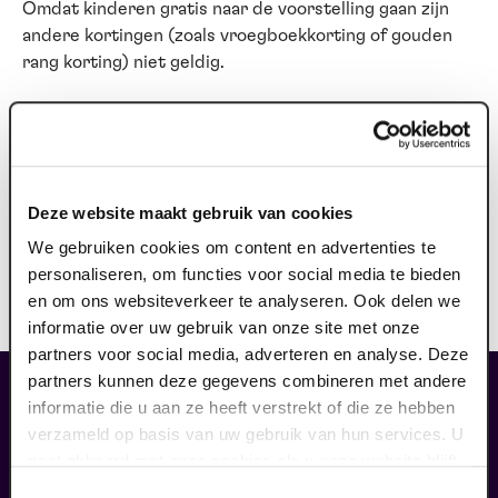
Omdat kinderen gratis naar de voorstelling gaan zijn
andere kortingen (zoals vroegboekkorting of gouden
rang korting) niet geldig.
Ook te zien op:
Deze website maakt gebruik van cookies
woensdag 20 januari 2027
-
14.30 - 15.05 uur
We gebruiken cookies om content en advertenties te
personaliseren, om functies voor social media te bieden
kids gratis
vanaf: € 0,00
en om ons websiteverkeer te analyseren. Ook delen we
informatie over uw gebruik van onze site met onze
partners voor social media, adverteren en analyse. Deze
partners kunnen deze gegevens combineren met andere
liefhebbers bestelden ook...
informatie die u aan ze heeft verstrekt of die ze hebben
16
verzameld op basis van uw gebruik van hun services. U
kids gratis
gaat akkoord met onze cookies als u onze website blijft
gebruiken.
Toestemmingsselectie