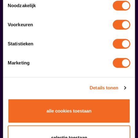
oktober
Noodzakelijk
Voorkeuren
Statistieken
Babyconcert | 0+
Marketing
Ensemble Theater Mönchengladbach
v.a. € 0,00
| Familie
Details tonen
17
Koekeloere festival
alle cookies toestaan
oktober
selectie toestaan