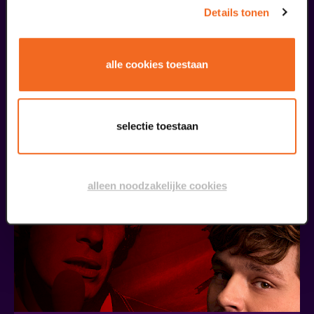
Details tonen
alle cookies toestaan
Piaf | Reprise
Met Suzan Seegers e.a.
v.a. € 39,50
| Musical
selectie toestaan
31
alleen noodzakelijke cookies
oktober