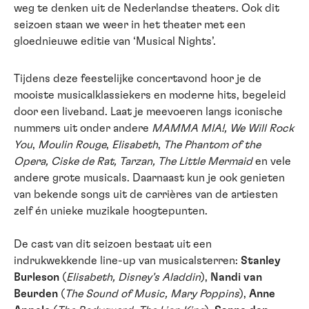
weg te denken uit de Nederlandse theaters. Ook dit
seizoen staan we weer in het theater met een
gloednieuwe editie van ‘Musical Nights’.
Tijdens deze feestelijke concertavond hoor je de
mooiste musicalklassiekers en moderne hits, begeleid
door een liveband. Laat je meevoeren langs iconische
nummers uit onder andere
MAMMA MIA!,
We Will Rock
You
,
Moulin Rouge
,
Elisabeth
,
The Phantom of the
Opera
, Ciske de Rat, Tarzan, The Little Mermaid
en vele
andere grote musicals. Daarnaast kun je ook genieten
van bekende songs uit de carrières van de artiesten
zelf én unieke muzikale hoogtepunten.
De cast van dit seizoen bestaat uit een
indrukwekkende line-up van musicalsterren:
Stanley
Burleson
(
Elisabeth, Disney’s Aladdin
),
Nandi van
Beurden
(
The Sound of Music, Mary Poppins
),
Anne