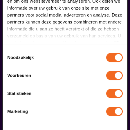
en om ons websiteverkeer te analyseren. Ook delen we
informatie over uw gebruik van onze site met onze
partners voor social media, adverteren en analyse. Deze
partners kunnen deze gegevens combineren met andere
Begin bij SIN
informatie die u aan ze heeft verstrekt of die ze hebben
verzameld op basis van uw gebruik van hun services. U
€ 39,50
gaat akkoord met onze cookies als u onze website blijft
gebruiken.
meer informatie
Toestemmingsselectie
Noodzakelijk
Voorkeuren
liefhebbers bestelden ook...
24
reprise
Statistieken
oktober
Marketing