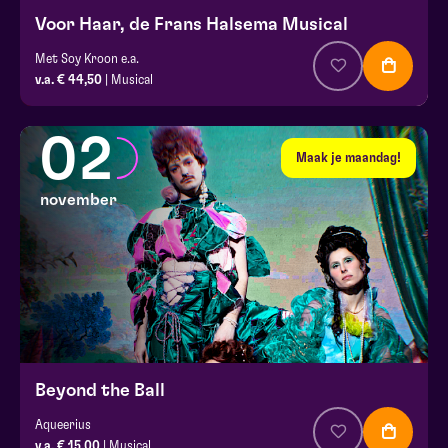
Voor Haar, de Frans Halsema Musical
Met Soy Kroon e.a.
v.a. € 44,50
| Musical
02
Maak je maandag!
november
Beyond the Ball
Aqueerius
v.a. € 15,00
| Musical