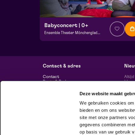
Babyconcert | 0+
Ensemble Theater Mönchengladbach
v.a. € 0,00
| Familie
VIP foyer
vr 16 oktober 2026 | 11:00
Contact & adres
Nieu
Contact
Altij
Route & Parkeren
Maasp
voor 
Deze website maakt gebr
Informatie
We gebruiken cookies om c
Over ons
bieden en om ons websitev
Vacatures
Theatertechniek
site met onze partners vo
Duurzaam ondernemen
volg
gegevens combineren met a
Privacy
op basis van uw gebruik v