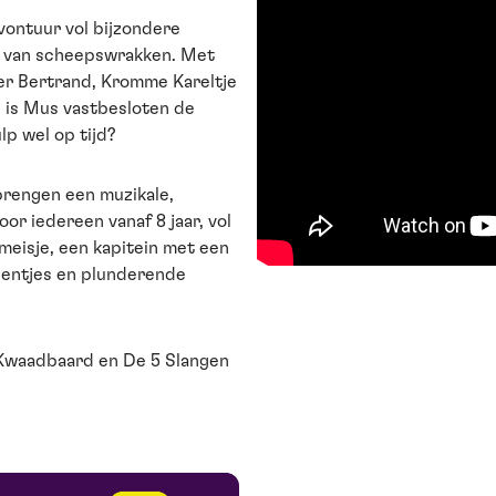
vontuur vol bijzondere
d van scheepswrakken. Met
oer Bertrand, Kromme Kareltje
- is Mus vastbesloten de
lp wel op tijd?
brengen een muzikale,
or iedereen vanaf 8 jaar, vol
eisje, een kapitein met een
beentjes en plunderende
Kwaadbaard en De 5 Slangen