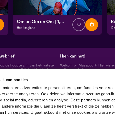
Om en Om en Om | 1,5+
B
Het Laagland
Ki
v.a. € 0,00
| Familie
v.
BACKSTAGE | Piet Kingma zaal
Fr
za 17 oktober 2026 | 10:00
za
wsbrief
Hier kán het!
d op de hoogte zijn van het laatste
Welkom bij Maaspoort. Hier viere
oort nieuws? Schrijf je hier in
cultuur en het leven met een
onze nieuwsbrief.
onvervalst joie de vivre. Onze gas
artiesten, makers, partners en de 
uik van cookies
mensen om ons heen, ervaren hier
echte verschil maak je samen’.
schrijf je in
ontent en advertenties te personaliseren, om functies voor soci
Winnaar van de Red Dot Award B
erkeer te analyseren. Ook delen we informatie over uw gebruik
& Communication Design 2024 in
categorie Corporate Design & Iden
or social media, adverteren en analyse. Deze partners kunnen d
 ons op
ndere informatie die u aan ze heeft verstrekt of die ze hebben
an hun services. U gaat akkoord met onze cookies als u onze web