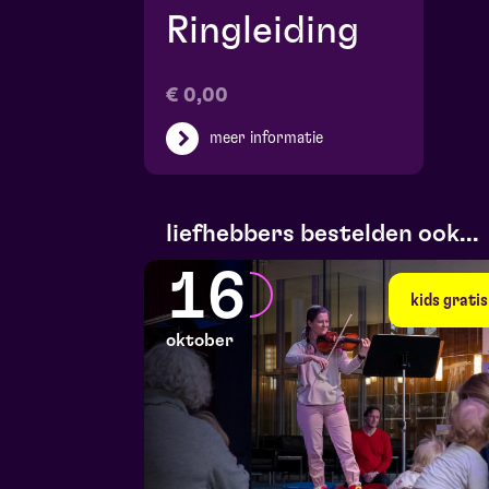
Ringleiding
€ 0,00
meer informatie
liefhebbers bestelden ook...
16
kids gratis
oktober