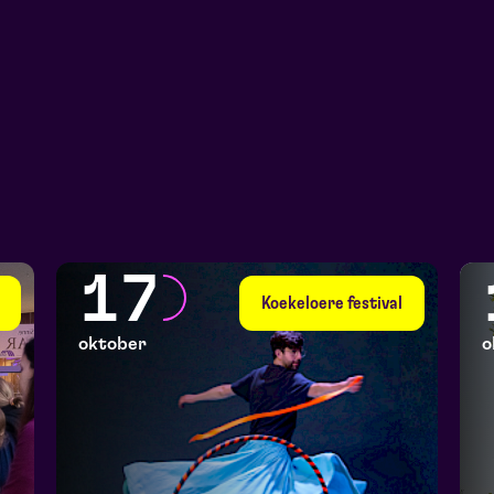
17
Koekeloere festival
oktober
o