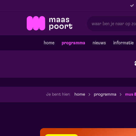
home
programma
nieuws
informatie
Je bent hier:
home
programma
mus &