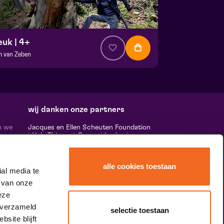
euk | 4+
m van Zeben
a. € 0,00
| Familie
ans Boermans zaal
 17 oktober 2026 | 13:30
wij danken onze partners
n we
Jacques en Ellen Scheuten Foundation
|
Hela Thissen
|
Canon
|
Leolux
|
ten,
Scheuten
|
Sormac
|
Rabobank
|
Ewals
vele
Cargo Care
|
Scelta Mushrooms
|
 ‘het
Stichting Burgerlijke Godshuizen
|
alle cookies toestaan
Vostermans Companies
|
Unica
al media te
rands
 van onze
 de
tity.
eze
 verzameld
selectie toestaan
site blijft