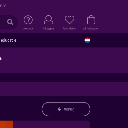
n 9
contact
inloggen
favorieten
winkelwagen
educatie
r
terug