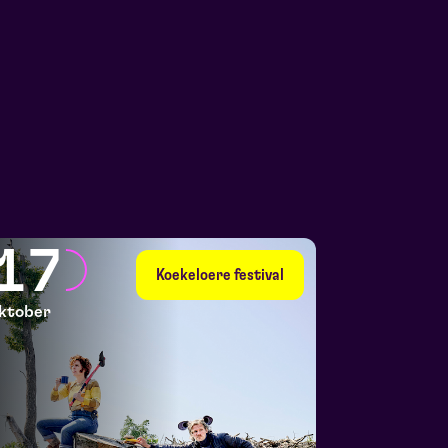
17
Koekeloere festival
ktober