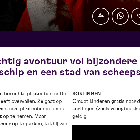
chtig avontuur vol bijzondere
schip en een stad van scheep
de beruchte piratenbende De
KORTINGEN
eeft overvallen. Ze gaat op
Omdat kinderen gratis naar d
 van deze piratenbende en de
kortingen (zoals vroegboekko
ft op te nemen. Maar
geldig.
weer op te pakken, tot hij van