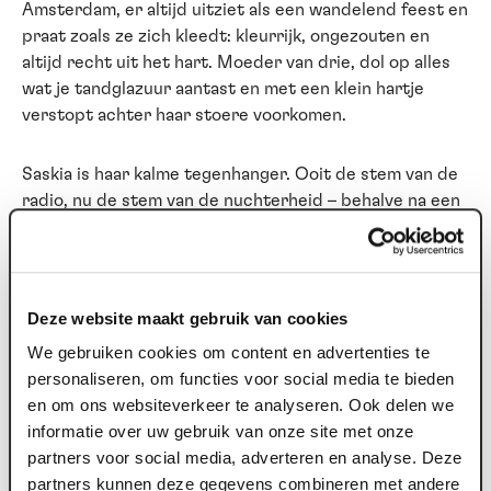
Amsterdam, er altijd uitziet als een wandelend feest en
praat zoals ze zich kleedt: kleurrijk, ongezouten en
altijd recht uit het hart. Moeder van drie, dol op alles
wat je tandglazuur aantast en met een klein hartje
verstopt achter haar stoere voorkomen.
Saskia is haar kalme tegenhanger. Ooit de stem van de
radio, nu de stem van de nuchterheid – behalve na een
borrel of twee. Moeder van drie zoons, recht uit
Friesland, inmiddels onder de rook van de stad en altijd
zichzelf, of ze nu voor de microfoon zit of midden in de
modder op de camping.
Deze website maakt gebruik van cookies
We gebruiken cookies om content en advertenties te
Twee totaal verschillende karakters, maar het
personaliseren, om functies voor social media te bieden
vleesgeworden bewijs dat in elke moeder een loeder
en om ons websiteverkeer te analyseren. Ook delen we
schuilt.
informatie over uw gebruik van onze site met onze
partners voor social media, adverteren en analyse. Deze
VOORWAARDEN
partners kunnen deze gegevens combineren met andere