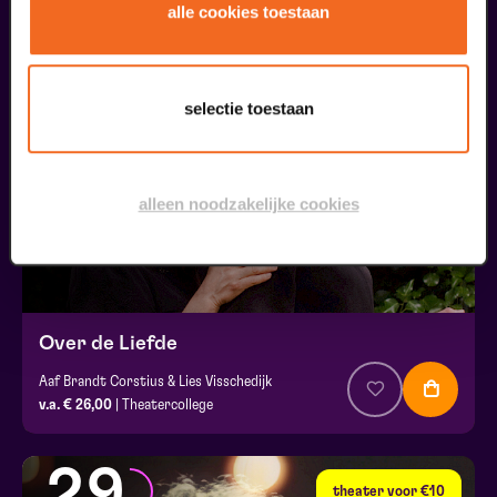
alle cookies toestaan
17
selectie toestaan
oktober
alleen noodzakelijke cookies
Over de Liefde
Aaf Brandt Corstius & Lies Visschedijk
v.a. € 26,00
| Theatercollege
29
theater voor €10