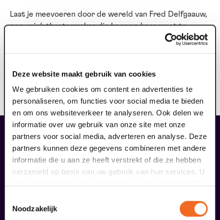
Laat je meevoeren door de wereld van Fred Delfgaauw,
een uniek theatermaker die keer op keer weet te
raken. Fred werd onlangs internationaal onderscheiden
met een erespeld voor zijn oeuvre door het NVP-
UNIMA.
Deze website maakt gebruik van cookies
De Volkskrant
|
“Delfgaauw is niet uit te leggen. Je
We gebruiken cookies om content en advertenties te
MOET hem zien, je MOET hem meemaken.”
personaliseren, om functies voor social media te bieden
en om ons websiteverkeer te analyseren. Ook delen we
informatie over uw gebruik van onze site met onze
liefhebbers bestelden ook...
partners voor social media, adverteren en analyse. Deze
partners kunnen deze gegevens combineren met andere
09
informatie die u aan ze heeft verstrekt of die ze hebben
verzameld op basis van uw gebruik van hun services. U
augustus
gaat akkoord met onze cookies als u onze website blijft
gebruiken.
Toestemmingsselectie
Noodzakelijk