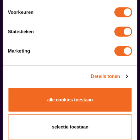
Voorkeuren
Statistieken
Passiespelen Tegelen
Kruisig mij
Marketing
v.a. € 37,00
| Muziektheater
28
Details tonen
Theater Overdag
september
alle cookies toestaan
selectie toestaan