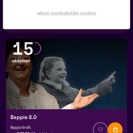
Brunch + Kitty's Kleinkunstcafé
alleen noodzakelijke cookies
Theater Overdag
v.a. € 24,50
| Muziektheater
15
oktober
Beppie 8.0
Beppie Kraft