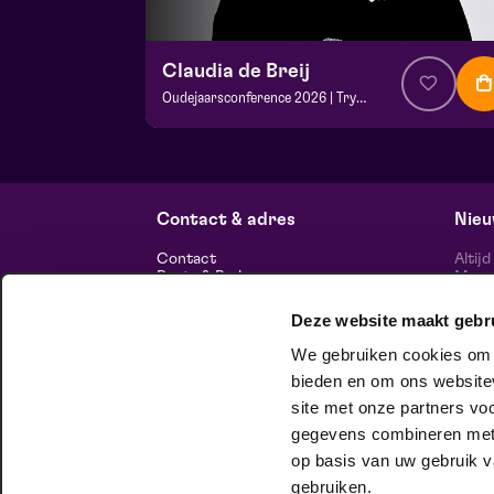
Claudia de Breij
Oudejaarsconference 2026 | Try-out
v.a. € 22,50
| Cabaret
Frans Boermans zaal
vr 2 oktober 2026 | 20:15
Contact & adres
Nieu
Contact
Altij
Route & Parkeren
Maasp
voor 
Deze website maakt gebr
Informatie
We gebruiken cookies om c
Over ons
Vacatures
bieden en om ons websitev
Theatertechniek
site met onze partners vo
Duurzaam ondernemen
volg
Privacy
gegevens combineren met a
op basis van uw gebruik v
huisgezelschap
gebruiken.