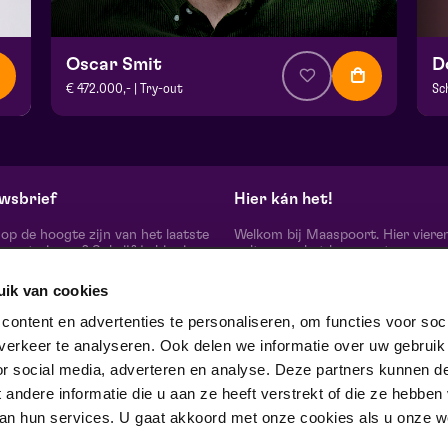
Oscar Smit
D
€ 472.000,- | Try-out
Sc
v.a. € 17,50
| Cabaret
v.
Theater De Garage | Venlo
Fr
vr 16 oktober 2026 | 20:15
za
wsbrief
Hier kán het!
d op de hoogte zijn van het laatste
Welkom bij Maaspoort. Hier viere
oort nieuws? Schrijf je hier in
cultuur en het leven met een
onze nieuwsbrief.
onvervalst joie de vivre. Onze gas
artiesten, makers, partners en de 
uik van cookies
mensen om ons heen, ervaren hier
echte verschil maak je samen’.
schrijf je in
ontent en advertenties te personaliseren, om functies voor soci
Winnaar van de Red Dot Award B
erkeer te analyseren. Ook delen we informatie over uw gebruik
& Communication Design 2024 in
categorie Corporate Design & Iden
or social media, adverteren en analyse. Deze partners kunnen d
 ons op
ndere informatie die u aan ze heeft verstrekt of die ze hebben
an hun services. U gaat akkoord met onze cookies als u onze web
trotse partner van