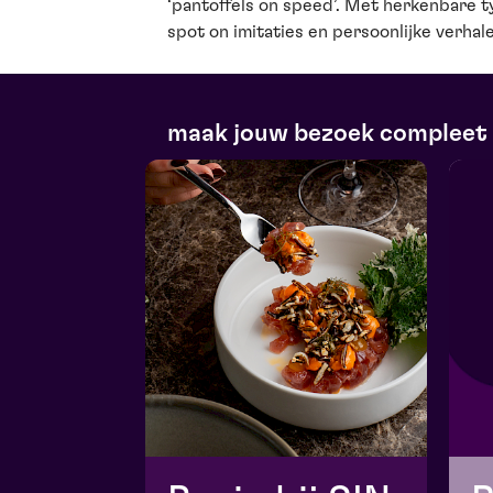
‘pantoffels on speed’. Met herkenbare ty
spot on imitaties en persoonlijke verhale
maak jouw bezoek compleet