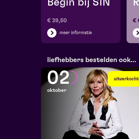
Begin bij SIN
R
€ 39,50
€ 
meer informatie
liefhebbers bestelden ook...
02
uitverkocht
oktober