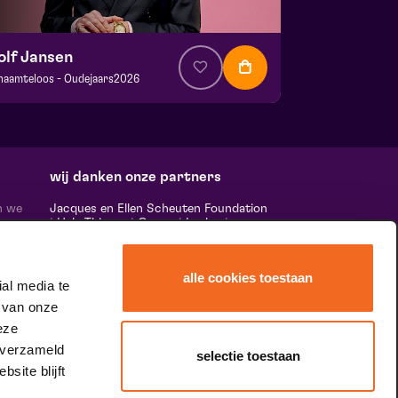
olf Jansen
haamteloos - Oudejaars2026
a. € 25,00
| Cabaret
ans Boermans zaal
 24 oktober 2026 | 20:15
wij danken onze partners
n we
Jacques en Ellen Scheuten Foundation
|
Hela Thissen
|
Canon
|
Leolux
|
ten,
Scheuten
|
Sormac
|
Rabobank
|
Ewals
vele
Cargo Care
|
Scelta Mushrooms
|
 ‘het
Stichting Burgerlijke Godshuizen
|
alle cookies toestaan
Vostermans Companies
|
Unica
al media te
rands
 van onze
 de
tity.
eze
 verzameld
selectie toestaan
site blijft
speciale dank aan