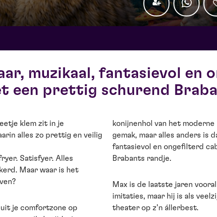
ar, muzikaal, fantasievol en o
t een prettig schurend Braba
etje klem zit in je
konijnenhol van het moderne 
in alles zo prettig en veilig
gemak, maar alles anders is da
fantasievol en ongefilterd c
ryer. Satisfyer. Alles
Brabants randje.
kerd. Maar waar is het
even?
Max is de laatste jaren vooral
imitaties, maar hij is als vee
 uit je comfortzone op
theater op z’n állerbest.