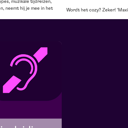
pes, muzikale tijdreizen,
n, neemt hij je mee in het
Wordt het cozy? Zeker! ‘Maxik