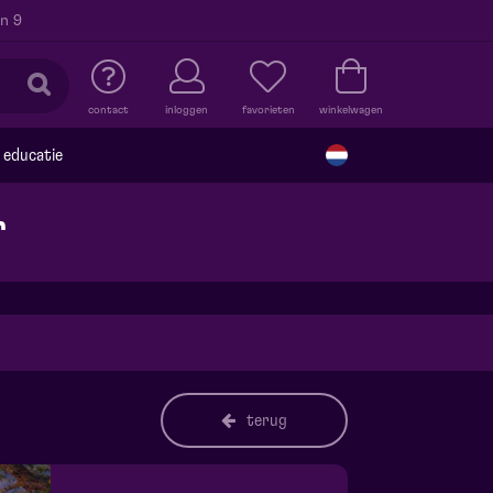
n 9
contact
inloggen
favorieten
winkelwagen
educatie
r
terug