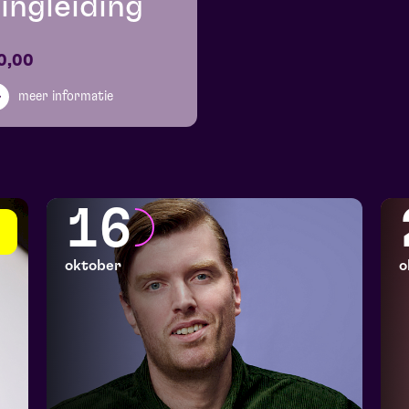
ingleiding
0,00
meer informatie
16
oktober
o