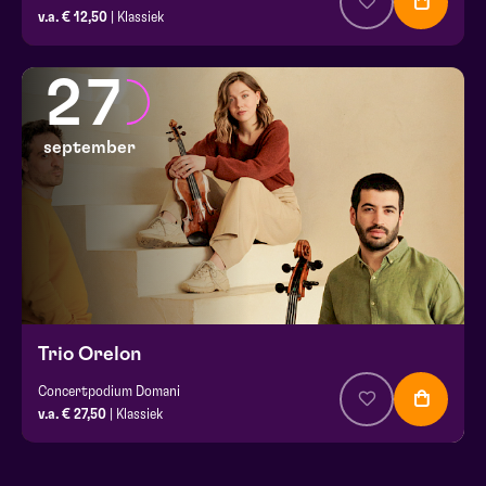
v.a. € 12,50
| Klassiek
27
september
Trio Orelon
Concertpodium Domani
v.a. € 27,50
| Klassiek