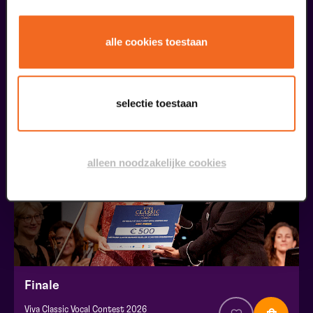
Openbare Masterclass
alle cookies toestaan
Viva Classic Vocal Contest 2026
v.a. € 0,00
| Klassiek
selectie toestaan
30
augustus
alleen noodzakelijke cookies
Finale
Viva Classic Vocal Contest 2026