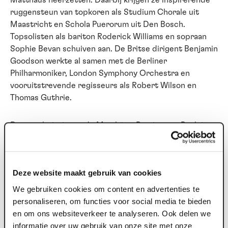
Matthäus neerzetten. Daarbij krijgen ze inspirerende
ruggensteun van topkoren als Studium Chorale uit
Maastricht en Schola Puerorum uit Den Bosch.
Topsolisten als bariton Roderick Williams en sopraan
Sophie Bevan schuiven aan. De Britse dirigent Benjamin
Goodson werkte al samen met de Berliner
Philharmoniker, London Symphony Orchestra en
vooruitstrevende regisseurs als Robert Wilson en
Thomas Guthrie.
De populariteit van de Matthäus-Passion van Bach is
onomstreden. Al jaren prijkt het meesterwerk
bovenaan de Klassieke Top 400 van NPO Klassiek. Voor
wie nu wel of niet helemaal vertrouwd is met klassieke
Deze website maakt gebruik van cookies
muziek, de Duitse barokmeester schreef een
paasoratorium dat zijn gelijke niet kent. Een heilzame
We gebruiken cookies om content en advertenties te
adempauze voor iedereen die even aan de hectiek van
personaliseren, om functies voor social media te bieden
deze wereld wil ontsnappen. Bach tuigde zijn uiterst
en om ons websiteverkeer te analyseren. Ook delen we
ingenieuze muziek op met onvergankelijke melodieën
informatie over uw gebruik van onze site met onze