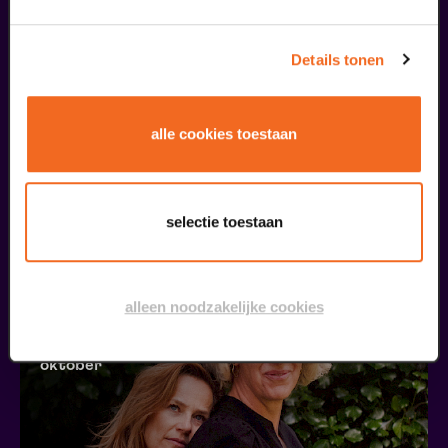
Details tonen
alle cookies toestaan
Lampje erop
selectie toestaan
Openhartig over zelfdoding
v.a. € 5,00
| Theatercollege
17
alleen noodzakelijke cookies
oktober