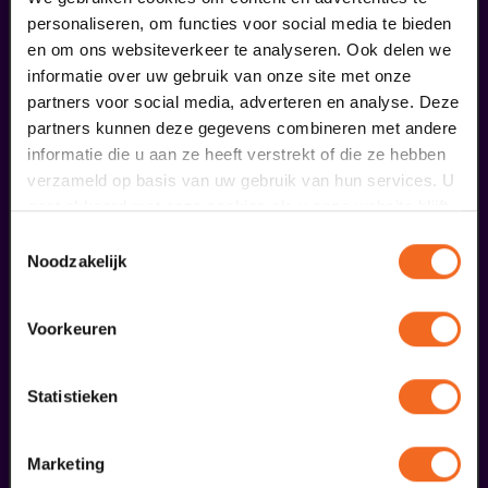
personaliseren, om functies voor social media te bieden
en om ons websiteverkeer te analyseren. Ook delen we
informatie over uw gebruik van onze site met onze
partners voor social media, adverteren en analyse. Deze
partners kunnen deze gegevens combineren met andere
informatie die u aan ze heeft verstrekt of die ze hebben
verzameld op basis van uw gebruik van hun services. U
Begin bij SIN
gaat akkoord met onze cookies als u onze website blijft
gebruiken.
Toestemmingsselectie
€ 39,50
Noodzakelijk
meer informatie
Voorkeuren
liefhebbers bestelden ook...
Statistieken
11
BACKSTAGE
Marketing
september