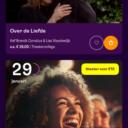
Over de Liefde
Aaf Brandt Corstius & Lies Visschedijk
v.a. € 26,00
| Theatercollege
29
theater voor €10
januari