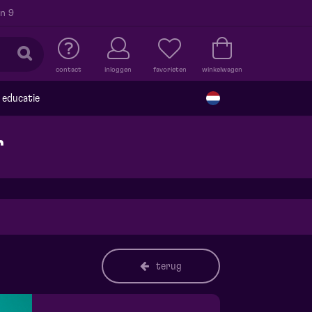
n 9
contact
inloggen
favorieten
winkelwagen
educatie
r
terug