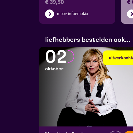
€ 39,50
€ 
meer informatie
liefhebbers bestelden ook...
02
uitverkocht
oktober