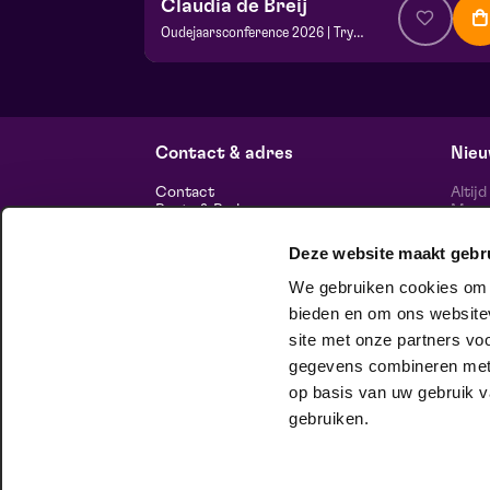
Claudia de Breij
Oudejaarsconference 2026 | Try-out
v.a. € 22,50
| Cabaret
Frans Boermans zaal
vr 2 oktober 2026 | 20:15
Contact & adres
Nieu
Contact
Altij
Route & Parkeren
Maasp
voor 
Deze website maakt gebr
Informatie
We gebruiken cookies om c
Over ons
Vacatures
bieden en om ons websitev
Theatertechniek
site met onze partners vo
Duurzaam ondernemen
volg
Privacy
gegevens combineren met a
op basis van uw gebruik v
huisgezelschap
gebruiken.
Bij Club Lam mag je onbeschaamd
jezelf zijn. Meer weten?
Check het hier.