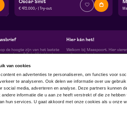
Oscar Smit
M
€ 472.000,- | Try-out
Ma
v.a. € 17,50
| Cabaret
v.
Theater De Garage | Venlo
Fr
vr 16 oktober 2026 | 20:15
wo
wsbrief
Hier kán het!
d op de hoogte zijn van het laatste
Welkom bij Maaspoort. Hier viere
oort nieuws? Schrijf je hier in
cultuur en het leven met een
onze nieuwsbrief.
onvervalst joie de vivre. Onze gas
artiesten, makers, partners en de 
uik van cookies
mensen om ons heen, ervaren hier
echte verschil maak je samen’.
schrijf je in
ontent en advertenties te personaliseren, om functies voor soci
Winnaar van de Red Dot Award B
erkeer te analyseren. Ook delen we informatie over uw gebruik
& Communication Design 2024 in
categorie Corporate Design & Iden
or social media, adverteren en analyse. Deze partners kunnen d
 ons op
ndere informatie die u aan ze heeft verstrekt of die ze hebben
an hun services. U gaat akkoord met onze cookies als u onze web
trotse partner van