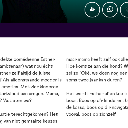
ntdekte comédienne Esther
maar mama heeft zelf ook all
-ambtenaar) wat nou écht
Hoe komt ze aan die hond? 
ther zelf altijd de juiste
zei ze “Oké, we doen nog een 
? Als alleenstaande moeder is
soms twee jaar kan duren?
n emoties. Met vier kinderen
stortvloed aan vragen. Mama,
Het wordt Esther af en toe t
t? Wat eten we?
boos. Boos op d’r kinderen, b
de kassa, boos op d’r navigat
ituatie terechtgekomen? Het
vooral: boos op zichzelf.
ng van niet gemaakte keuzes,