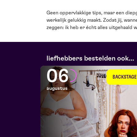
Geen oppervlakkige tips, maar een diepg
werkelijk gelukkig maakt. Zodat jij, wan
zeggen: ik heb er écht alles uitgehaald w
liefhebbers bestelden ook...
06
BACKSTAGE
augustus