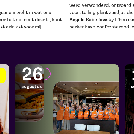
werd verwonderd, ontroerd e
aand inzicht in wat ons
voorstelling plant zaadjes di
neer het moment daar is, kunt
Angele Babeliowsky I
'Een aa
at erin zat voor mij!
herkenbaar, confronterend, e
26
augustus
s