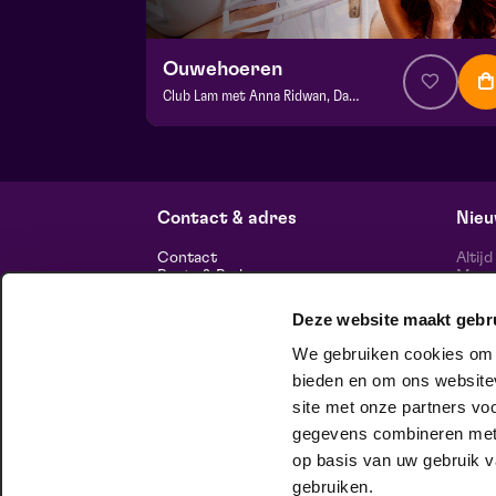
Ouwehoeren
Club Lam met Anna Ridwan, Damaris de Jong e.a.
v.a. € 5,00
| Events
BACKSTAGE | Piet Kingma zaal
do 6 augustus 2026 | 20:15
Contact & adres
Nieu
Contact
Altij
Route & Parkeren
Maasp
voor 
Deze website maakt gebr
Informatie
We gebruiken cookies om c
Over ons
Vacatures
bieden en om ons websitev
Theatertechniek
site met onze partners vo
Duurzaam ondernemen
volg
Privacy
gegevens combineren met a
op basis van uw gebruik v
huisgezelschap
gebruiken.