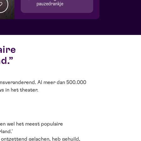
pauzedrankje
aire
d.
vensveranderend. Al meer dan 500.000
 in het theater.
ien wel het meest populaire
land.'
b ontzettend gelachen, heb gehuild,