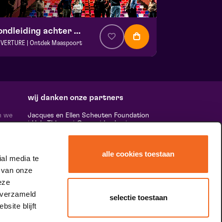
Rondleiding achter de schermen
VERTURE | Ontdek Maaspoort
a. € 0,00
| Events
aspoort
 13 september 2026 | 12:00
wij danken onze partners
n we
Jacques en Ellen Scheuten Foundation
|
Hela Thissen
|
Canon
|
Leolux
|
ten,
Scheuten
|
Sormac
|
Rabobank
|
Ewals
vele
Cargo Care
|
Scelta Mushrooms
|
 ‘het
Stichting Burgerlijke Godshuizen
|
alle cookies toestaan
Vostermans Companies
|
Unica
al media te
rands
 van onze
 de
tity.
eze
 verzameld
selectie toestaan
site blijft
speciale dank aan