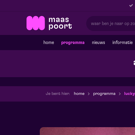
home
programma
nieuws
informatie
Je bent hier:
home
programma
lucky