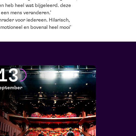
n heb heel wat bijgeleerd. deze
e een mens veranderen.’
nrader voor iedereen. Hilarisch,
motioneel en bovenal heel mooi’
13
eptember