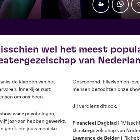
sschien wel het meest popul
eatergezelschap van Nederlan
ndanks de klappen van het
Ontroerend, hilarisch en le
varen. Innerlijke rust
mensen bezochten onze shows
mensen om ons heen.
Jij verdient dit ook.
rshow waar psychologen,
ijf jaar aan hebben gewerkt.
Financieel Dagblad I
‘Missch
den geeft om jouw mooiste
theatergezelschap van Neder
Lawrence de Belder I
‘'Ik he