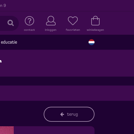
n 9
contact
inloggen
favorieten
winkelwagen
educatie
r
terug