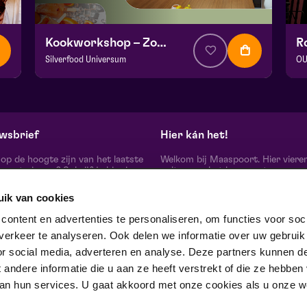
Kookworkshop – Zomer op je bord – Peel en Maas
Silverfood Universum
OU
v.a. € 30,00
| Events
v.
Kookstudio de Garde | Molenstraat 14b Helden
Ma
wo 26 augustus 2026 | 14:00
zo
wsbrief
Hier kán het!
d op de hoogte zijn van het laatste
Welkom bij Maaspoort. Hier viere
oort nieuws? Schrijf je hier in
cultuur en het leven met een
onze nieuwsbrief.
onvervalst joie de vivre. Onze gas
artiesten, makers, partners en de 
uik van cookies
mensen om ons heen, ervaren hier
echte verschil maak je samen’.
schrijf je in
ontent en advertenties te personaliseren, om functies voor soci
Winnaar van de Red Dot Award B
erkeer te analyseren. Ook delen we informatie over uw gebruik
& Communication Design 2024 in
categorie Corporate Design & Iden
or social media, adverteren en analyse. Deze partners kunnen d
 ons op
ndere informatie die u aan ze heeft verstrekt of die ze hebben
an hun services. U gaat akkoord met onze cookies als u onze web
trotse partner van