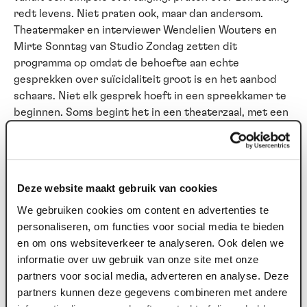
redt levens. Niet praten ook, maar dan andersom.
Theatermaker en interviewer Wendelien Wouters en
Mirte Sonntag van Studio Zondag zetten dit
programma op omdat de behoefte aan echte
gesprekken over suïcidaliteit groot is en het aanbod
schaars. Niet elk gesprek hoeft in een spreekkamer te
beginnen. Soms begint het in een theaterzaal, met een
verhaal van iemand die je niet kent, maar die zegt wat jij
al lang voelde. Mirte Sonntag zweeg zelf ruim 25 jaar
over haar eigen mentale lijden en doodswens. Tot ze
ontdekte wat praten erover haar gaf: ruimte om te
Deze website maakt gebruik van cookies
leven. Die ervaring is de kern van waarom dit
We gebruiken cookies om content en advertenties te
programma bestaat. Haar overtuiging: zolang
personaliseren, om functies voor social media te bieden
suïcidaliteit onbespreekbaar blijft, blijven mensen
en om ons websiteverkeer te analyseren. Ook delen we
gevangen in hun eigen hoofd. Het gesprek aangaan is
informatie over uw gebruik van onze site met onze
geen risico. Zwijgen is het risico. Lampje erop sluit de
partners voor social media, adverteren en analyse. Deze
Week van de Suïcidepreventie af als slotstuk van een
partners kunnen deze gegevens combineren met andere
week vol bewustwording. Een avond die niet