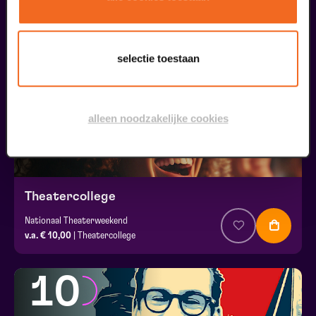
29
theater voor €10
selectie toestaan
januari
alleen noodzakelijke cookies
Theatercollege
Nationaal Theaterweekend
v.a. € 10,00
| Theatercollege
10