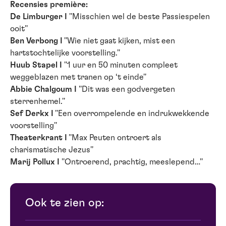
Recensies première:
De Limburger I
''Misschien wel de beste Passiespelen
ooit''
Ben Verbong I
''Wie niet gaat kijken, mist een
hartstochtelijke voorstelling.''
Huub Stapel I
''1 uur en 50 minuten compleet
weggeblazen met tranen op ‘t einde''
Abbie Chalgoum I
''Dit was een godvergeten
sterrenhemel.''
Sef Derkx I
''Een overrompelende en indrukwekkende
voorstelling''
Theaterkrant I
''Max Peuten ontroert als
charismatische Jezus''
Marij Pollux I
''Ontroerend, prachtig, meeslepend…''
Ook te zien op: