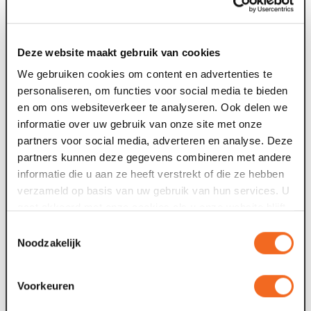
Alex Kuijpers Alyssa
Trienes Barry Vervoort
Bert Vervoort
Deze website maakt gebruik van cookies
Romein
Johannes Andreas
We gebruiken cookies om content en advertenties te
Lazarus
personaliseren, om functies voor social media te bieden
en om ons websiteverkeer te analyseren. Ook delen we
informatie over uw gebruik van onze site met onze
partners voor social media, adverteren en analyse. Deze
partners kunnen deze gegevens combineren met andere
informatie die u aan ze heeft verstrekt of die ze hebben
verzameld op basis van uw gebruik van hun services. U
gaat akkoord met onze cookies als u onze website blijft
gebruiken.
Toestemmingsselectie
Noodzakelijk
Voorkeuren