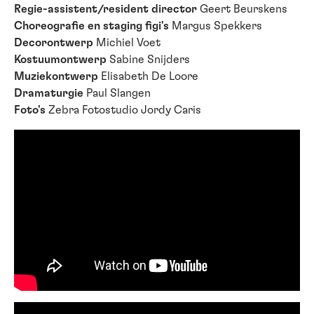
Regie-assistent/resident director
Geert Beurskens
Choreografie en staging figi's
Margus Spekkers
Decorontwerp
Michiel Voet
Kostuumontwerp
Sabine Snijders
Muziekontwerp
Elisabeth De Loore
Dramaturgie
Paul Slangen
Foto's
Zebra Fotostudio Jordy Caris