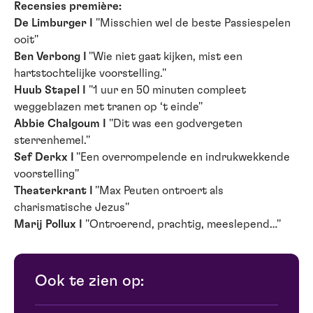
Recensies première:
De Limburger I
''Misschien wel de beste Passiespelen
ooit''
Ben Verbong I
''Wie niet gaat kijken, mist een
hartstochtelijke voorstelling.''
Huub Stapel I
''1 uur en 50 minuten compleet
weggeblazen met tranen op ‘t einde''
Abbie Chalgoum I
''Dit was een godvergeten
sterrenhemel.''
Sef Derkx I
''Een overrompelende en indrukwekkende
voorstelling''
Theaterkrant I
''Max Peuten ontroert als
charismatische Jezus''
Marij Pollux I
''Ontroerend, prachtig, meeslepend…''
Ook te zien op: