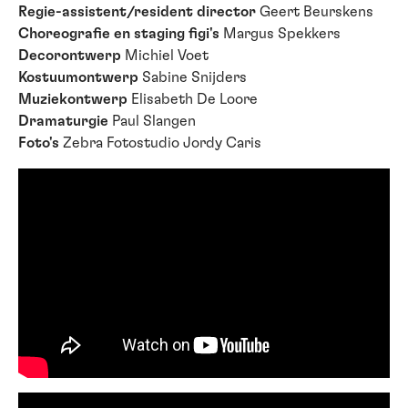
Regie-assistent/resident director
Geert Beurskens
Choreografie en staging figi's
Margus Spekkers
Decorontwerp
Michiel Voet
Kostuumontwerp
Sabine Snijders
Muziekontwerp
Elisabeth De Loore
Dramaturgie
Paul Slangen
Foto's
Zebra Fotostudio Jordy Caris