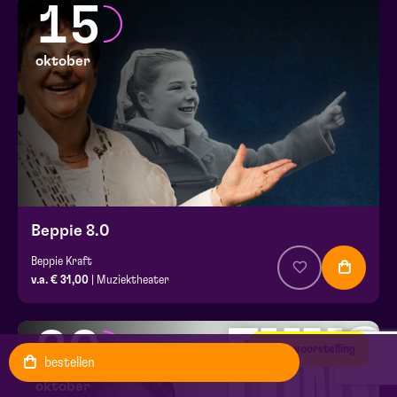
15
oktober
Beppie 8.0
Beppie Kraft
v.a. € 31,00
| Muziektheater
30
Extra voorstelling
bestellen
oktober