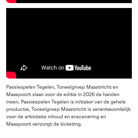
Passiespelen Tegelen, Toneelgroep Maastricht en
Maaspoort slaan voor de editie in 2026 de handen
ineen. Passiespelen Tegelen is initiator van de gehele
productie, Toneelgroep Maastricht is verantwoordelijk
voor de artistieke inhoud en enscenering en
Maaspoort verzorgt de ticketing.