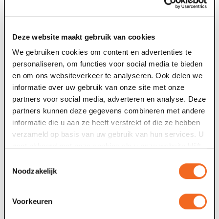
Deze website maakt gebruik van cookies
Alex Kuijpers Alyssa
We gebruiken cookies om content en advertenties te
Trienes Barry Vervoort
personaliseren, om functies voor social media te bieden
Bert Vervoort
en om ons websiteverkeer te analyseren. Ook delen we
Romein
informatie over uw gebruik van onze site met onze
Johannes Andreas
partners voor social media, adverteren en analyse. Deze
Lazarus
partners kunnen deze gegevens combineren met andere
informatie die u aan ze heeft verstrekt of die ze hebben
verzameld op basis van uw gebruik van hun services. U
gaat akkoord met onze cookies als u onze website blijft
gebruiken.
Toestemmingsselectie
Noodzakelijk
Voorkeuren