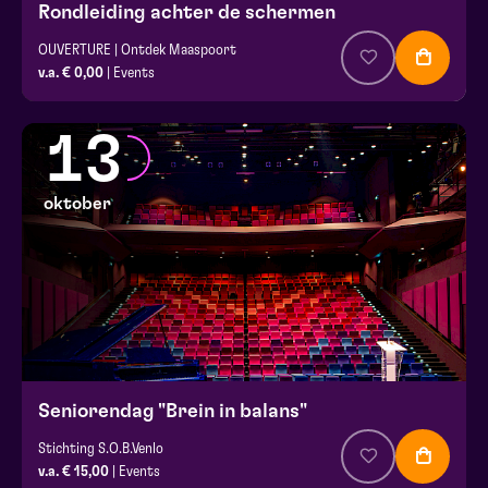
Rondleiding achter de schermen
OUVERTURE | Ontdek Maaspoort
v.a. € 0,00
| Events
13
oktober
Seniorendag "Brein in balans"
Stichting S.O.B.Venlo
v.a. € 15,00
| Events