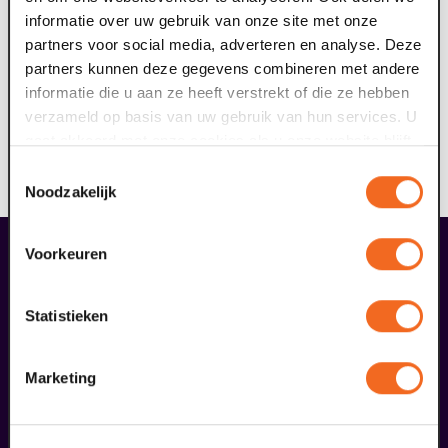
Gezond zonder gedoe – Ontdek hoe kleine keuzes
informatie over uw gebruik van onze site met onze
een groot verschil maken, zonder dat je
partners voor social media, adverteren en analyse. Deze
smaakpapillen er iets van merken.
partners kunnen deze gegevens combineren met andere
Samen genieten – Want in Italië draait alles om
informatie die u aan ze heeft verstrekt of die ze hebben
samen lachen, proeven en het leven vieren.
verzameld op basis van uw gebruik van hun services. U
Wanneer:
Donderdag 23 april 2026 vanaf 15:00 tot
gaat akkoord met onze cookies als u onze website blijft
19:00 uur
gebruiken.
Toestemmingsselectie
Waar:
Villa Flora, Villafloraweg 1, 5928 SZ Venlo
Noodzakelijk
liefhebbers bestelden ook...
Voorkeuren
26
Statistieken
augustus
Marketing