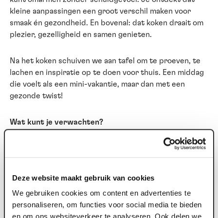
kleine aanpassingen een groot verschil maken voor
smaak én gezondheid. En bovenal: dat koken draait om
plezier, gezelligheid en samen genieten.
Na het koken schuiven we aan tafel om te proeven, te
lachen en inspiratie op te doen voor thuis. Een middag
die voelt als een mini-vakantie, maar dan met een
gezonde twist!
Wat kunt je verwachten?
Een vleugje Italië, zonder jetlag – Stap binnen in een
warme, gezellige setting waar de sfeer net zo
belangrijk is als de smaak.
Deze website maakt gebruik van cookies
Koken met een knipoog – Geen stijve kookles, maar
We gebruiken cookies om content en advertenties te
een middag vol plezier, slimme tips en verrassende
personaliseren, om functies voor social media te bieden
inzichten.
en om ons websiteverkeer te analyseren. Ook delen we