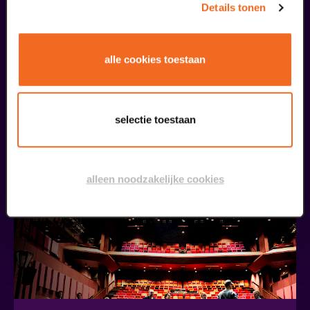
Details tonen
alle cookies toestaan
Kookworkshop – Zomer op je bord – Peel en Maas
Silverfood Universum
v.a. € 30,00
| Events
selectie toestaan
13
alleen noodzakelijke cookies
september