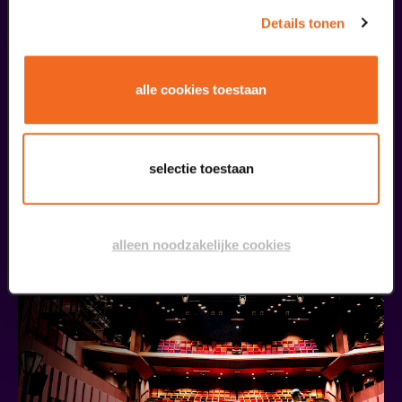
Details tonen
alle cookies toestaan
Kookworkshop – Zomer op je bord – Peel en Maas
Silverfood Universum
v.a. € 30,00
| Events
selectie toestaan
13
alleen noodzakelijke cookies
september