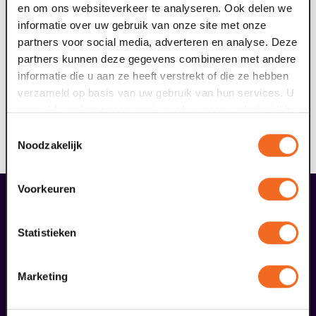
Gezond zonder gedoe – Ontdek hoe kleine keuzes
en om ons websiteverkeer te analyseren. Ook delen we
een groot verschil maken, zonder dat je
informatie over uw gebruik van onze site met onze
smaakpapillen er iets van merken.
partners voor social media, adverteren en analyse. Deze
Samen genieten – Want in Italië draait alles om
partners kunnen deze gegevens combineren met andere
samen lachen, proeven en het leven vieren.
informatie die u aan ze heeft verstrekt of die ze hebben
verzameld op basis van uw gebruik van hun services. U
Wanneer: Woensdag 22 april 2026 vanaf 14:00 tot 18:00
gaat akkoord met onze cookies als u onze website blijft
uur
gebruiken.
Toestemmingsselectie
Waar: Kookstudio de garde, Molenstraat 14b, 5988 EP
Noodzakelijk
Helden
Voorkeuren
liefhebbers bestelden ook...
26
Statistieken
augustus
Marketing