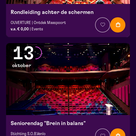
Rondleiding achter de schermen
OUVERTURE | Ontdek Maaspoort
v.a. € 0,00
| Events
13
oktober
Seniorendag "Brein in balans"
Stichting S.O.B.Venlo