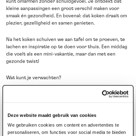
kunt omarmen zonder schuldgevoel. Je ontdekt dat
kleine aanpassingen een groot verschil maken voor
smaak én gezondheid. En bovenal: dat koken draait om
plezier, gezelligheid en samen genieten.
Na het koken schuiven we aan tafel om te proeven, te
lachen en inspiratie op te doen voor thuis. Een middag
die voelt als een mini-vakantie, maar dan met een
gezonde twist!
Wat kunt je verwachten?
Een vleugje Italië, zonder jetlag – Stap binnen in een
warme, gezellige setting waar de sfeer net zo
belangrijk is als de smaak.
Deze website maakt gebruik van cookies
Koken met een knipoog – Geen stijve kookles, maar
een middag vol plezier, slimme tips en verrassende
We gebruiken cookies om content en advertenties te
inzichten.
personaliseren, om functies voor social media te bieden