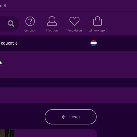
n 9
contact
inloggen
favorieten
winkelwagen
educatie
r
terug