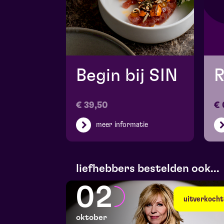
Begin bij SIN
R
€ 39,50
€ 
meer informatie
liefhebbers bestelden ook...
02
uitverkocht
oktober