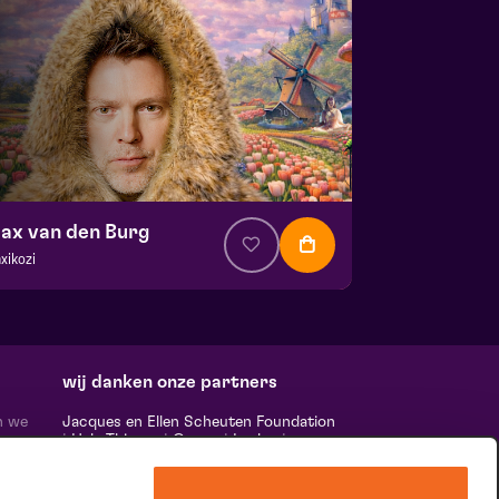
ax van den Burg
xikozi
a. € 22,00
| Cabaret
ans Boermans zaal
 21 oktober 2026 | 20:15
wij danken onze partners
n we
Jacques en Ellen Scheuten Foundation
|
Hela Thissen
|
Canon
|
Leolux
|
ten,
Scheuten
|
Sormac
|
Rabobank
|
Ewals
vele
Cargo Care
|
Scelta Mushrooms
|
 ‘het
Stichting Burgerlijke Godshuizen
|