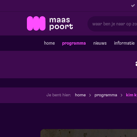
home
programma
nieuws
informatie
Je bent hier:
home
programma
kim 