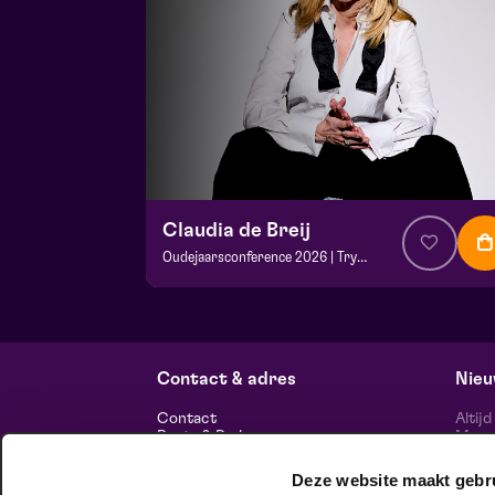
Claudia de Breij
Oudejaarsconference 2026 | Try-out
v.a. € 22,50
| Cabaret
Frans Boermans zaal
vr 2 oktober 2026 | 20:15
Contact & adres
Nieu
Contact
Altij
Route & Parkeren
Maasp
voor 
Deze website maakt gebr
Informatie