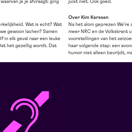
 waarvan je je afvraagt: ging
juist niet. Ook goed.
Over Kim Karssen
rkelijkheid. Wat is echt? Wat
Na het alom geprezen We’re al
n we gewoon lachen? Samen
meer NRC en de Volkskrant u
f in elk geval naar een leuke
voorstellingen van het seizo
at het gezellig wordt. Dat
haar volgende stap: een avon
humor niet alleen bevrijdt, m