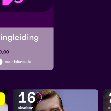
ingleiding
0,00
meer informatie
16
oktober
o