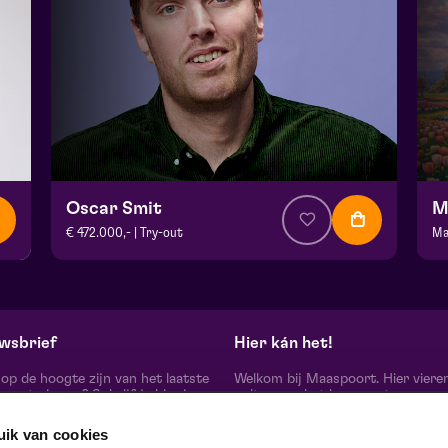
Oscar Smit
M
€ 472.000,- | Try-out
Ma
v.a. € 17,50
| Cabaret
v.
Theater De Garage | Venlo
Fr
vr 16 oktober 2026 | 20:15
wo
wsbrief
Hier kán het!
d op de hoogte zijn van het laatste
Welkom bij Maaspoort. Hier viere
oort nieuws? Schrijf je hier in
cultuur en het leven met een
onze nieuwsbrief.
onvervalst joie de vivre. Onze gas
artiesten, makers, partners en de 
uik van cookies
mensen om ons heen, ervaren hier