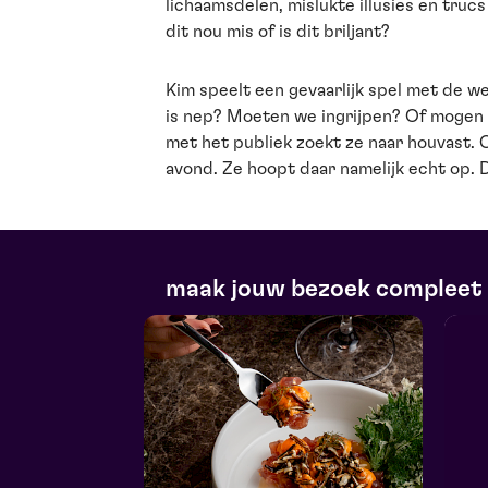
lichaamsdelen, mislukte illusies en trucs
dit nou mis of is dit briljant?
Kim speelt een gevaarlijk spel met de we
is nep? Moeten we ingrijpen? Of moge
met het publiek zoekt ze naar houvast. O
avond. Ze hoopt daar namelijk echt op. D
maak jouw bezoek compleet