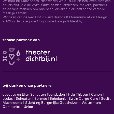
Welkom bij Maaspoort. Hier vieren we cultuur en het leven met een
onvervalst joie de vivre. Onze gasten, artiesten, makers, partners
en de vele mensen om ons heen, ervaren hier ‘het echte verschil
maak je samen’.
Winnaar van de Red Dot Award Brands & Communication Design
2024 in de categorie Corporate Design & Identity.
trotse partner van
wij danken onze partners
Jacques en Ellen Scheuten Foundation
|
Hela Thissen
|
Canon
|
Leolux
|
Scheuten
|
Sormac
|
Rabobank
|
Ewals Cargo Care
|
Scelta
Mushrooms
|
Stichting Burgerlijke Godshuizen
|
Vostermans
Companies
|
Unica