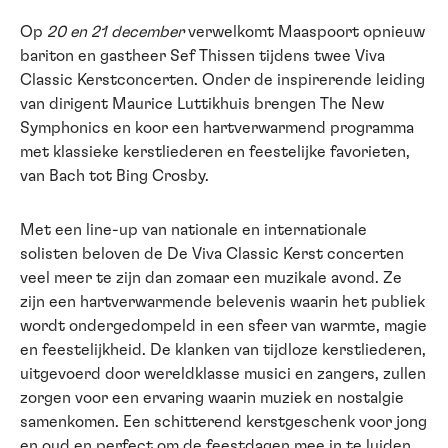
Op
20 en 21 december
verwelkomt Maaspoort opnieuw
bariton en gastheer Sef Thissen tijdens twee Viva
Classic Kerstconcerten. Onder de inspirerende leiding
van dirigent Maurice Luttikhuis brengen The New
Symphonics en koor een hartverwarmend programma
met klassieke kerstliederen en feestelijke favorieten,
van Bach tot Bing Crosby.
Met een line-up van nationale en internationale
solisten beloven de De Viva Classic Kerst concerten
veel meer te zijn dan zomaar een muzikale avond. Ze
zijn een hartverwarmende belevenis waarin het publiek
wordt ondergedompeld in een sfeer van warmte, magie
en feestelijkheid. De klanken van tijdloze kerstliederen,
uitgevoerd door wereldklasse musici en zangers, zullen
zorgen voor een ervaring waarin muziek en nostalgie
samenkomen. Een schitterend kerstgeschenk voor jong
en oud en perfect om de feestdagen mee in te luiden.