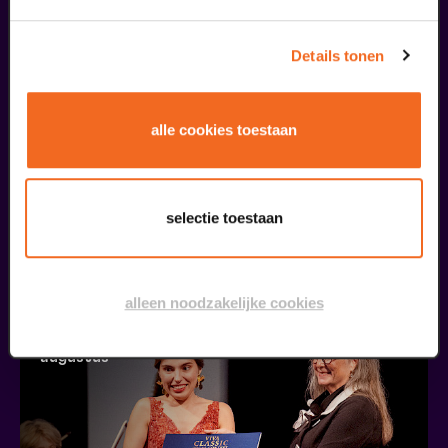
Details tonen
alle cookies toestaan
Openbare Masterclass
selectie toestaan
Viva Classic Vocal Contest 2026
v.a. € 0,00
| Klassiek
30
alleen noodzakelijke cookies
augustus