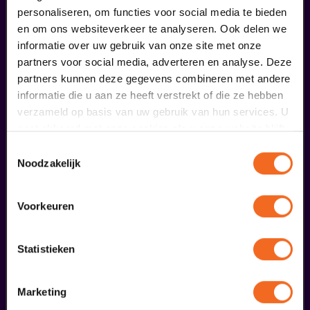
personaliseren, om functies voor social media te bieden
en om ons websiteverkeer te analyseren. Ook delen we
informatie over uw gebruik van onze site met onze
partners voor social media, adverteren en analyse. Deze
partners kunnen deze gegevens combineren met andere
informatie die u aan ze heeft verstrekt of die ze hebben
Begin bij SIN
verzameld op basis van uw gebruik van hun services. U
gaat akkoord met onze cookies als u onze website blijft
gebruiken.
€ 39,50
Toestemmingsselectie
Noodzakelijk
meer informatie
Voorkeuren
liefhebbers bestelden ook...
Statistieken
29
Marketing
augustus