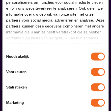
personaliseren, om functies voor social media te bieden
en om ons websiteverkeer te analyseren. Ook delen we
informatie over uw gebruik van onze site met onze
partners voor social media, adverteren en analyse. Deze
partners kunnen deze gegevens combineren met andere
informatie die u aan ze heeft verstrekt of die ze hebben
verzameld op basis van uw gebruik van hun services. U
Claudia de Breij
gaat akkoord met onze cookies als u onze website blijft
gebruiken.
Oudejaarsconference 2026 | Try-out
Toestemmingsselectie
v.a. € 22,50
| Cabaret
Noodzakelijk
16
Voorkeuren
oktober
Statistieken
Marketing