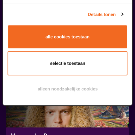
Details tonen
Oscar Smit
€ 472.000,- | Try-out
alle cookies toestaan
v.a. € 17,50
| Cabaret
21
selectie toestaan
oktober
alleen noodzakelijke cookies