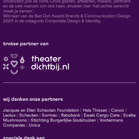
onvervalst joie de vivre. Onze gasten, artiesten, makers, partners
en de vele mensen om ons heen, ervaren hier ‘het echte verschil
maak je samen’.
Winnaar van de Red Dot Award Brands & Communication Design
2024 in de categorie Corporate Design & Identity.
trotse partner van
wij danken onze partners
Jacques en Ellen Scheuten Foundation
|
Hela Thissen
|
Canon
|
Leolux
|
Scheuten
|
Sormac
|
Rabobank
|
Ewals Cargo Care
|
Scelta
Mushrooms
|
Stichting Burgerlijke Godshuizen
|
Vostermans
Companies
|
Unica
speciale dank aan