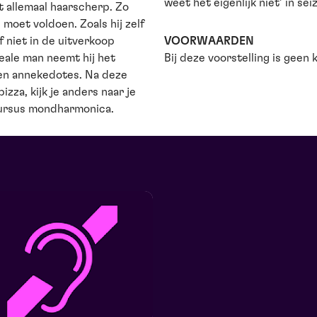
weet het eigenlijk niet’ in s
et allemaal haarscherp. Zo
 moet voldoen. Zoals hij zelf
f niet in de uitverkoop
VOORWAARDEN
eale man neemt hij het
Bij deze voorstelling is geen 
 en annekedotes. Na deze
zza, kijk je anders naar je
cursus mondharmonica.