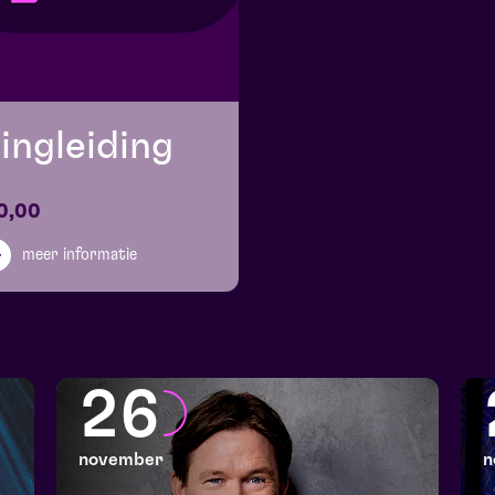
ingleiding
0,00
meer informatie
26
november
n