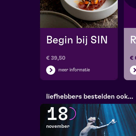
Begin bij SIN
R
€ 39,50
€ 
meer informatie
liefhebbers bestelden ook...
18
november