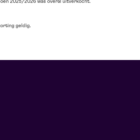
eizoen 2025/2026 was overal uitverkocht.
korting geldig.