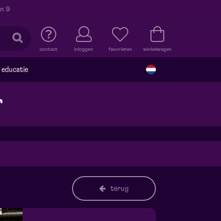
n 9
contact
inloggen
favorieten
winkelwagen
educatie
r
terug