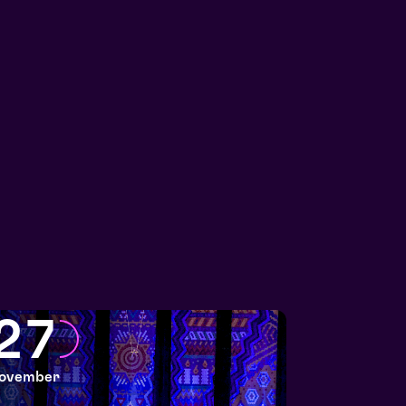
27
ovember