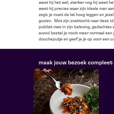
weet hij het wel, sterker nog hij weet h
weet hij precies waar zijn ideale man aan
zegt: je moet de lat hoog leggen en jezel
gooien. Met zijn zoektocht naar deze id
publiek mee in zijn beleving, gedachtes
avond bestel je nooit meer normaal een pi
doucheputje en geef je je op voor een 
maak jouw bezoek compleet