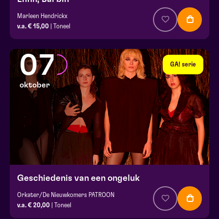
Marleen Hendrickx
v.a. € 15,00
| Toneel
07
GA! serie
oktober
Geschiedenis van een ongeluk
Orkater/De Nieuwkomers PATROON
v.a. € 20,00
| Toneel