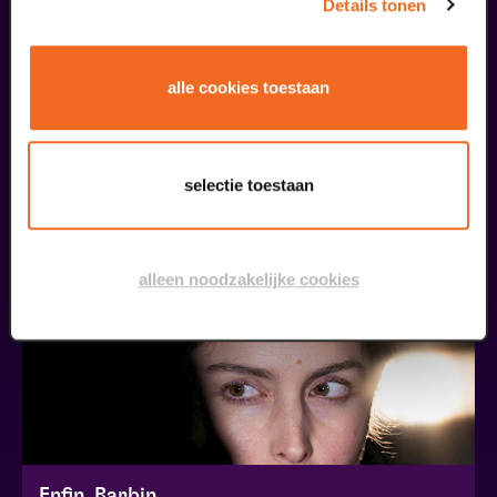
Details tonen
alle cookies toestaan
Kelapa Muda | Try-out
Joenoes Polnaija, Tara Hetharia & Jefta Tanate
v.a. € 21,00
| Toneel
selectie toestaan
05
Maak je maandag!
alleen noodzakelijke cookies
oktober
Enfin, Barbin