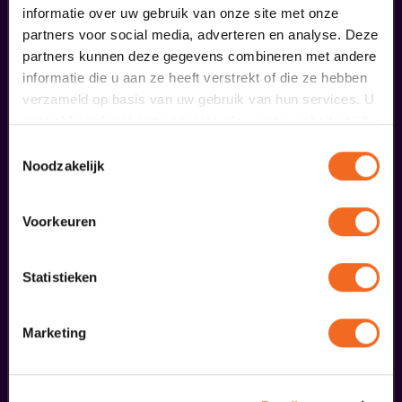
informatie over uw gebruik van onze site met onze
partners voor social media, adverteren en analyse. Deze
Begin bij SIN
partners kunnen deze gegevens combineren met andere
informatie die u aan ze heeft verstrekt of die ze hebben
verzameld op basis van uw gebruik van hun services. U
€ 39,50
gaat akkoord met onze cookies als u onze website blijft
meer informatie
gebruiken.
Toestemmingsselectie
Noodzakelijk
liefhebbers bestelden ook...
Voorkeuren
01
75 jaar Molukkers in NL
Statistieken
oktober
Marketing