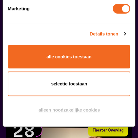
liefhebbers bestelden ook...
Marketing
09
augustus
Details tonen
alle cookies toestaan
selectie toestaan
Passiespelen Tegelen
Kruisig mij
v.a. € 37,00
| Muziektheater
alleen noodzakelijke cookies
28
Theater Overdag