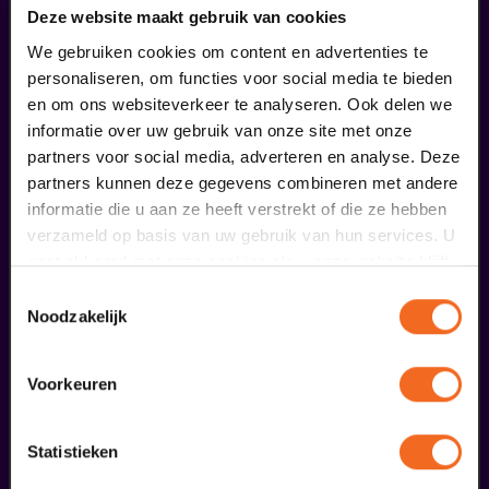
Deze website maakt gebruik van cookies
We gebruiken cookies om content en advertenties te
personaliseren, om functies voor social media te bieden
en om ons websiteverkeer te analyseren. Ook delen we
informatie over uw gebruik van onze site met onze
partners voor social media, adverteren en analyse. Deze
partners kunnen deze gegevens combineren met andere
informatie die u aan ze heeft verstrekt of die ze hebben
verzameld op basis van uw gebruik van hun services. U
gaat akkoord met onze cookies als u onze website blijft
gebruiken.
Begin bij SIN
Toestemmingsselectie
Noodzakelijk
€ 39,50
Voorkeuren
meer informatie
Statistieken