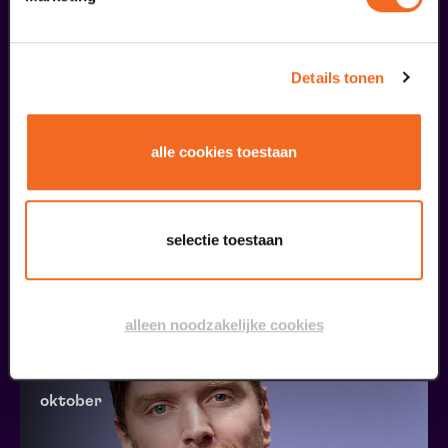
oktober
Details tonen
alle cookies toestaan
Claudia de Breij
selectie toestaan
Oudejaarsconference 2026 | Try-out
v.a. € 22,50
| Cabaret
alleen noodzakelijke cookies
16
oktober