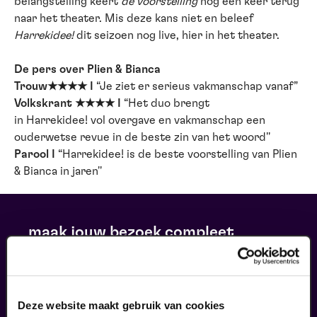
belangstelling keert
de voorstelling
nog één keer terug
naar het theater. Mis deze kans niet en beleef
Harr
e
kidee!
dit seizoen nog live, hier in het theater.
De pers over Plien & Bianca
Trouw★★★★ I
“Je ziet er serieus vakmanschap vanaf”
Volkskrant ★★★★ I
“Het duo brengt
in Harrekidee! vol overgave en vakmanschap een
ouderwetse revue in de beste zin van het woord''
Parool I
“Harrekidee! is de beste voorstelling van Plien
& Bianca in jaren''
maak jouw bezoek compleet
Deze website maakt gebruik van cookies