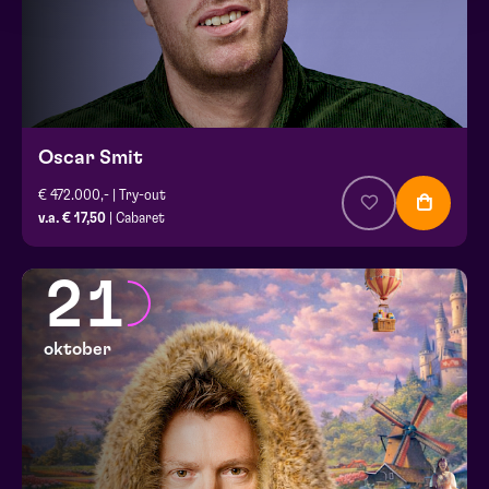
Oscar Smit
€ 472.000,- | Try-out
v.a. € 17,50
| Cabaret
21
oktober