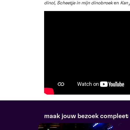
dino!
,
Scheetje in mijn dinobroek
en
Kan 
maak jouw bezoek compleet