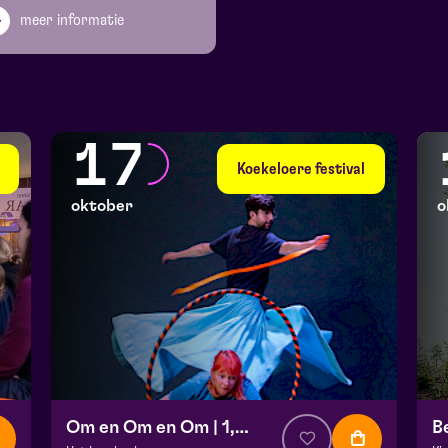
meer informatie
17
Koekeloere festival
oktober
o
Om en Om en Om | 1,5+
B