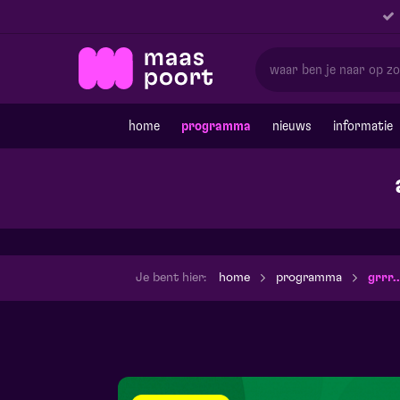
home
programma
nieuws
informatie
Je bent hier:
home
programma
grrr.