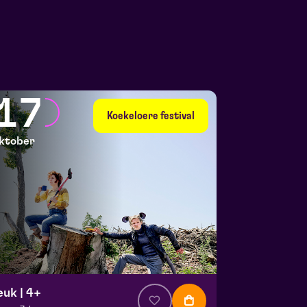
17
Koekeloere festival
ktober
euk | 4+