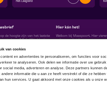
Het Laagland
Ki
v.a. € 0,00
| Familie
v.
BACKSTAGE | Piet Kingma zaal
Fr
za 17 oktober 2026 | 10:00
za
wsbrief
Hier kán het!
d op de hoogte zijn van het laatste
Welkom bij Maaspoort. Hier viere
oort nieuws? Schrijf je hier in
cultuur en het leven met een
onze nieuwsbrief.
onvervalst joie de vivre. Onze gas
artiesten, makers, partners en de 
uik van cookies
mensen om ons heen, ervaren hier
echte verschil maak je samen’.
schrijf je in
ontent en advertenties te personaliseren, om functies voor soci
Winnaar van de Red Dot Award B
erkeer te analyseren. Ook delen we informatie over uw gebruik
& Communication Design 2024 in
categorie Corporate Design & Iden
or social media, adverteren en analyse. Deze partners kunnen d
 ons op
ndere informatie die u aan ze heeft verstrekt of die ze hebben
an hun services. U gaat akkoord met onze cookies als u onze web
trotse partner van