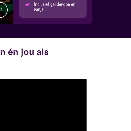
Inclusief garderobe en
ranja
n én jou als