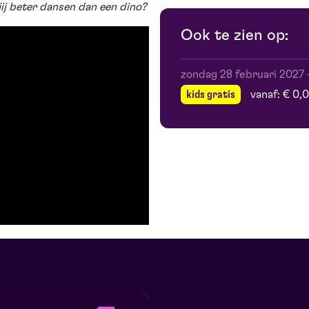
jij beter dansen dan een dino?
Ook te zien op:
zondag 28 februari 2027
kids gratis
vanaf: € 0,