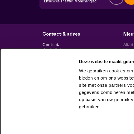
Ensemble Theater Mönchengladbach
v.a. € 0,00
| Familie
VIP foyer
vr 16 oktober 2026 | 11:00
Contact & adres
Nieu
Contact
Altij
Route & Parkeren
Maasp
voor 
Deze website maakt gebr
Informatie
We gebruiken cookies om c
Over ons
Vacatures
bieden en om ons websitev
Theatertechniek
site met onze partners vo
Duurzaam ondernemen
volg
Privacy
gegevens combineren met a
op basis van uw gebruik v
huisgezelschap
gebruiken.
Bij Club Lam mag je onbeschaamd
jezelf zijn. Meer weten?
Check het hier.