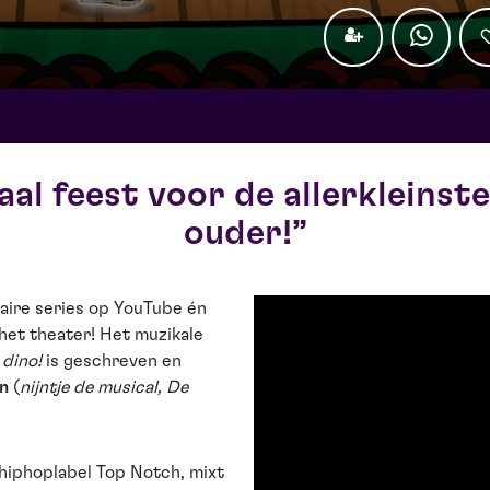
al feest voor de allerkleinste
ouder!
aire series op YouTube én
 het theater! Het muzikale
dino!
is geschreven en
n
(
nijntje de musical
,
De
 hiphoplabel Top Notch, mixt