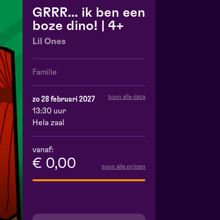
GRRR... ik ben een
boze dino! | 4+
Lil Ones
Familie
toon alle data
zo 28 februari 2027
13:30 uur
Hela zaal
vanaf:
€ 0,00
toon alle prijzen