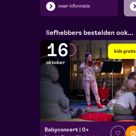
meer informatie
liefhebbers bestelden ook...
16
kids gratis
oktober
Babyconcert | 0+