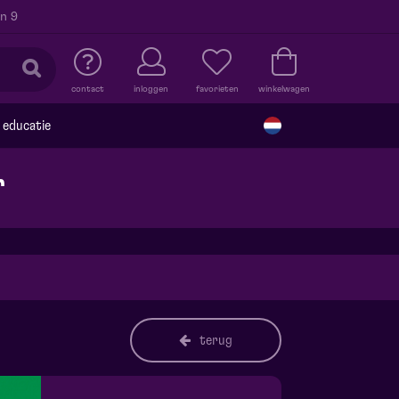
n 9
contact
inloggen
favorieten
winkelwagen
educatie
r
terug