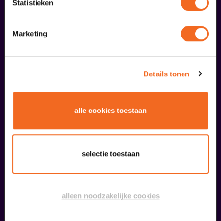
Statistieken
25
Marketing
oktober
Details tonen
alle cookies toestaan
Twee Oevers, een klank
selectie toestaan
Koninklijk Philharmoinisch Gezelschap Venlo en harmonie st. Caecilia Blerick
v.a. € 25,00
| Uit de regio
alleen noodzakelijke cookies
12