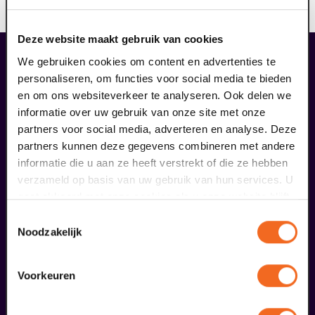
toepassing
Deze website maakt gebruik van cookies
liefhebbers bestelden ook...
We gebruiken cookies om content en advertenties te
personaliseren, om functies voor social media te bieden
18
en om ons websiteverkeer te analyseren. Ook delen we
informatie over uw gebruik van onze site met onze
september
partners voor social media, adverteren en analyse. Deze
partners kunnen deze gegevens combineren met andere
informatie die u aan ze heeft verstrekt of die ze hebben
verzameld op basis van uw gebruik van hun services. U
gaat akkoord met onze cookies als u onze website blijft
gebruiken.
Toestemmingsselectie
Noodzakelijk
D'n tied van Toeën
Voorkeuren
Venlose Revue
v.a. € 28,50
| Uit de regio