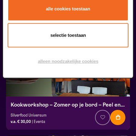
Kruisig mij | met blindentolk
alle cookies toestaan
v.a. € 37,00
| Muziektheater
26
selectie toestaan
augustus
alleen noodzakelijke cookies
Kookworkshop – Zomer op je bord – Peel en Maas
Silverfood Universum
v.a. € 30,00
| Events