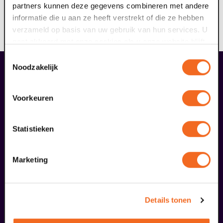
partners kunnen deze gegevens combineren met andere
aanvragen, lees je
hier
. Scholen kunnen ook een
informatie die u aan ze heeft verstrekt of die ze hebben
touringcar aanvragen die gedeeltelijk door Arriva
verzameld op basis van uw gebruik van hun services. U
wordt bekostigd.
gaat akkoord met onze cookies als u onze website blijft
gebruiken.
Toestemmingsselectie
Noodzakelijk
liefhebbers bestelden ook...
16
met blindentolk
Voorkeuren
augustus
Statistieken
Marketing
Details tonen
Passiespelen Tegelen