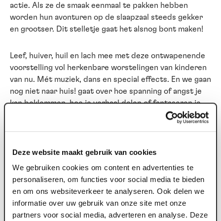
actie. Als ze de smaak eenmaal te pakken hebben
worden hun avonturen op de slaapzaal steeds gekker
en grootser. Dit stelletje gaat het alsnog bont maken!
Leef, huiver, huil en lach mee met deze ontwapenende
voorstelling vol herkenbare worstelingen van kinderen
van nu. Mét muziek, dans en special effects. En we gaan
nog niet naar huis! gaat over hoe spanning of angst je
kan beklemmen, hoe je verhaal delen of fantaseren je
kan bevrijden en over de opluchting van stoom
afblazen als de druk te hoog oploopt.
Deze website maakt gebruik van cookies
Inclusief educatievideo voor- en na de voorstelling
Niet geschikt voor SO
We gebruiken cookies om content en advertenties te
personaliseren, om functies voor social media te bieden
en om ons websiteverkeer te analyseren. Ook delen we
Vervoer nodig naar het theater?
informatie over uw gebruik van onze site met onze
Via Arriva kun je gratis met het openbaar vervoer naar
partners voor social media, adverteren en analyse. Deze
Maaspoort reizen. Meer informatie en hoe je dit kunt