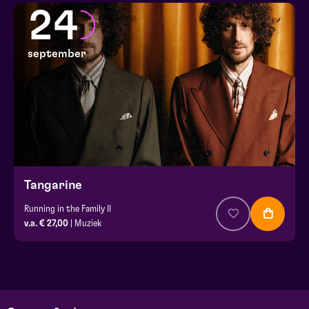
24
september
Tangarine
Running in the Family II
v.a. € 27,00
| Muziek