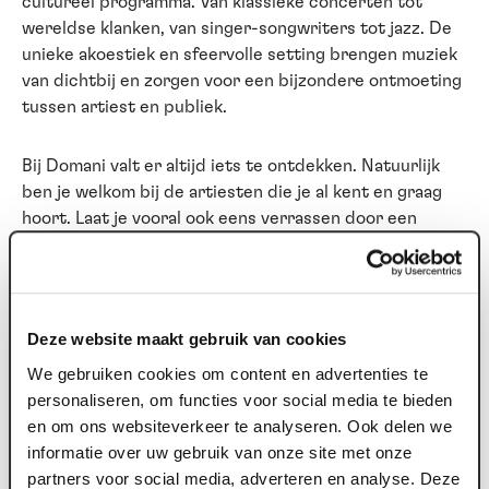
cultureel programma. Van klassieke concerten tot
wereldse klanken, van singer-songwriters tot jazz. De
unieke akoestiek en sfeervolle setting brengen muziek
van dichtbij en zorgen voor een bijzondere ontmoeting
tussen artiest en publiek.
Bij Domani valt er altijd iets te ontdekken. Natuurlijk
ben je welkom bij de artiesten die je al kent en graag
hoort. Laat je vooral ook eens verrassen door een
concert dat je nog niet kent. Onze programmering
wordt met zorg samengesteld en staat garant voor
kwaliteit.
Deze website maakt gebruik van cookies
Domani Zingt krijgt dit seizoen een vervolg en staat
We gebruiken cookies om content en advertenties te
vaker op de agenda. Samen zingen, verbinden en de
personaliseren, om functies voor social media te bieden
kracht van muziek ervaren blijkt telkens weer een
en om ons websiteverkeer te analyseren. Ook delen we
bijzondere ervaring.
informatie over uw gebruik van onze site met onze
partners voor social media, adverteren en analyse. Deze