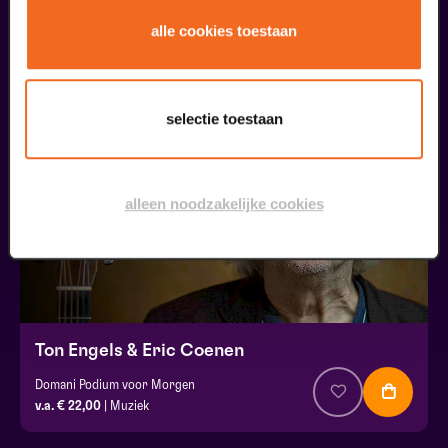
Onze Earring
alle cookies toestaan
v.a. € 37,50
| Muziek
20
selectie toestaan
september
alleen noodzakelijke cookies
Ton Engels & Eric Coenen
Domani Podium voor Morgen
v.a. € 22,00
| Muziek