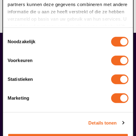
Wees welkom bij Domani, podium voor morgen!
partners kunnen deze gegevens combineren met andere
informatie die u aan ze heeft verstrekt of die ze hebben
Voorwaarden
verzameld op basis van uw gebruik van hun services. U
Bij deze voorstelling is geen enkele korting geldig.
gaat akkoord met onze cookies als u onze website blijft
gebruiken.
Toestemmingsselectie
Noodzakelijk
liefhebbers bestelden ook...
09
Voorkeuren
september
Statistieken
Marketing
Details tonen
Coming On Strong