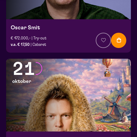
Oscar Smit
€ 472.000,- | Try-out
v.a. € 17,50
| Cabaret
21
oktober