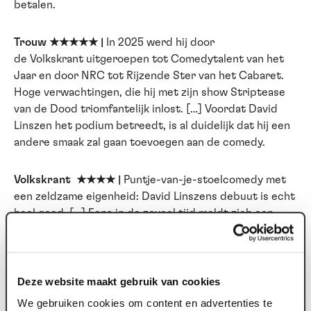
betalen.
Trouw ★★★★★ |
In 2025 werd hij door
de Volkskrant uitgeroepen tot Comedytalent van het
Jaar en door NRC tot Rijzende Ster van het Cabaret.
Hoge verwachtingen, die hij met zijn show Striptease
van de Dood triomfantelijk inlost. […] Voordat David
Linszen het podium betreedt, is al duidelijk dat hij een
andere smaak zal gaan toevoegen aan de comedy.
Volkskrant ★★★★ |
Puntje-van-je-stoelcomedy met
een zeldzame eigenheid: David Linszens debuut is echt
heel goed. […] Eens in de zoveel tijd meldt zich een
comedytalent dat overrompelt met zeldzame
eigenheid; het vermogen om als een eenzame gek met
eenzamegekkengedachten de slappe lach in verdeelde
golfjes door het publiek te laten rollen, en om 100
Deze website maakt gebruik van cookies
minuten lang nieuwsgierigheid te voeden naar het
We gebruiken cookies om content en advertenties te