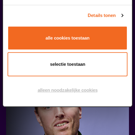
Details tonen
alle cookies toestaan
Claudia de Breij
Oudejaarsconference 2026 | Try-out
selectie toestaan
v.a. € 22,50
| Cabaret
16
alleen noodzakelijke cookies
oktober