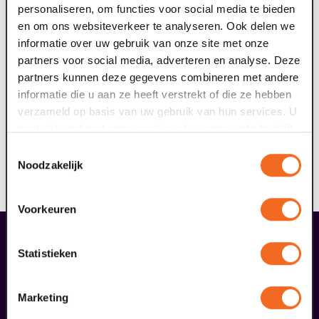
volgende fundamentele verzinsel.
personaliseren, om functies voor social media te bieden
en om ons websiteverkeer te analyseren. Ook delen we
informatie over uw gebruik van onze site met onze
partners voor social media, adverteren en analyse. Deze
partners kunnen deze gegevens combineren met andere
informatie die u aan ze heeft verstrekt of die ze hebben
verzameld op basis van uw gebruik van hun services. U
gaat akkoord met onze cookies als u onze website blijft
gebruiken.
Toestemmingsselectie
Noodzakelijk
Voorkeuren
liefhebbers bestelden ook...
Statistieken
02
uitverkocht
Marketing
oktober