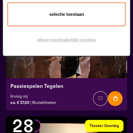
liefhebbers bestelden ook...
09
selectie toestaan
augustus
alleen noodzakelijke cookies
Passiespelen Tegelen
Kruisig mij
v.a. € 37,00
| Muziektheater
28
Theater Overdag