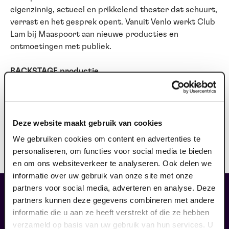
eigenzinnig, actueel en prikkelend theater dat schuurt,
verrast en het gesprek opent. Vanuit Venlo werkt Club
Lam bij Maaspoort aan nieuwe producties en
ontmoetingen met publiek.
BACKSTAGE productie
BACKSTAGE Ooit de artiesteningang van Maaspoort.
Nu een ontwikkelplek voor creatieve makers en een
brandnieuw podium voor de stad. Van comedy-club tot
theaterrave. Hier ga je het zien, hier moeten we praten
Deze website maakt gebruik van cookies
en hier maak jij het mee. Hier voelt als thuis. Eenmaal
We gebruiken cookies om content en advertenties te
thuis? En brandt het licht? Dan kom je achterom. De
personaliseren, om functies voor social media te bieden
poort staat voor je open.
en om ons websiteverkeer te analyseren. Ook delen we
informatie over uw gebruik van onze site met onze
partners voor social media, adverteren en analyse. Deze
maak jouw bezoek compleet
partners kunnen deze gegevens combineren met andere
informatie die u aan ze heeft verstrekt of die ze hebben
verzameld op basis van uw gebruik van hun services. U