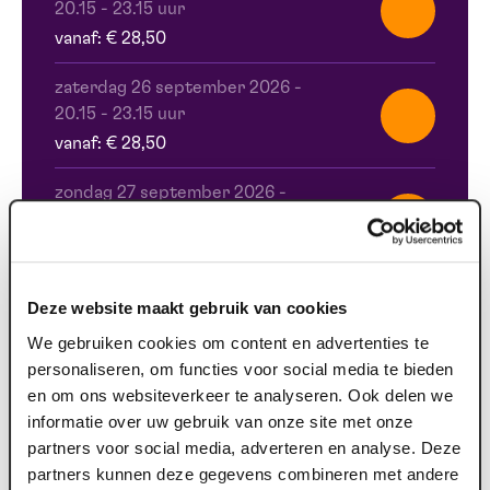
20.15 - 23.15 uur
vanaf: € 28,50
zaterdag 26 september 2026
-
20.15 - 23.15 uur
vanaf: € 28,50
zondag 27 september 2026
-
15.00 - 18.15 uur
vanaf: € 28,50
zondag 27 september 2026
-
Deze website maakt gebruik van cookies
20.15 - 23.15 uur
We gebruiken cookies om content en advertenties te
vanaf: € 28,50
personaliseren, om functies voor social media te bieden
en om ons websiteverkeer te analyseren. Ook delen we
woensdag 30 september 2026
-
informatie over uw gebruik van onze site met onze
20.15 - 23.15 uur
partners voor social media, adverteren en analyse. Deze
vanaf: € 28,50
partners kunnen deze gegevens combineren met andere