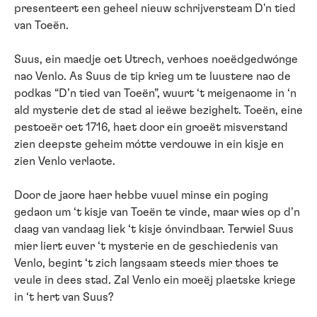
presenteert een geheel nieuw schrijversteam D'n tied
van Toeën.
Suus, ein maedje oet Utrech, verhoes noeëdgedwónge
nao Venlo. As Suus de tip krieg um te luustere nao de
podkas “D’n tied van Toeën”, wuurt ‘t meigenaome in ‘n
ald mysterie det de stad al ieëwe bezighelt. Toeën, eine
pestoeër oet 1716, haet door ein groeët misverstand
zien deepste geheim mótte verdouwe in ein kisje en
zien Venlo verlaote.
Door de jaore haer hebbe vuuel minse ein poging
gedaon um ‘t kisje van Toeën te vinde, maar wies op d’n
daag van vandaag liek ‘t kisje ónvindbaar. Terwiel Suus
mier liert euver ‘t mysterie en de geschiedenis van
Venlo, begint ‘t zich langsaam steeds mier thoes te
veule in dees stad. Zal Venlo ein moeëj plaetske kriege
in ‘t hert van Suus?