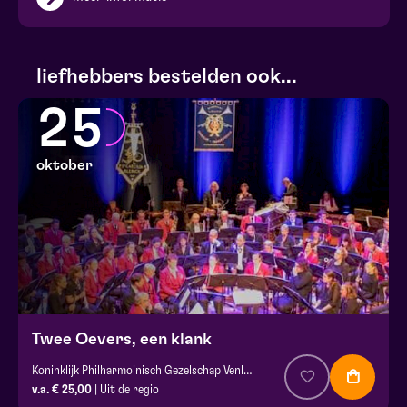
liefhebbers bestelden ook...
25
oktober
Twee Oevers, een klank
Koninklijk Philharmoinisch Gezelschap Venlo en harmonie st. Caecilia Blerick
v.a. € 25,00
| Uit de regio