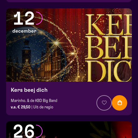
12
december
Kers beej dich
Marinho. & de KBD Big Band
v.a. € 29,50
| Uit de regio
26