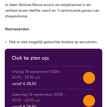
In dees Venlose Revue wuurs se meigenaome in ein
verhaol euver leefde, mach en ‘t vertrouwde geveul van
thoeskómme.
Voorwaarden
Het is niet mogelijk gekochte tickets te annuleren.
Ook te zien op:
vrijdag 18 september 2026
-
20.15 - 23.15 uur
vanaf: € 28,50
zaterdag 19 september 2026
-
20.15 - 23.15 uur
vanaf: € 28,50