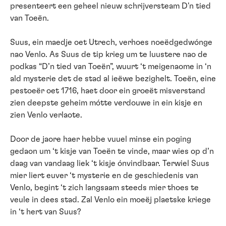
presenteert een geheel nieuw schrijversteam D'n tied
van Toeën.
Suus, ein maedje oet Utrech, verhoes noeëdgedwónge
nao Venlo. As Suus de tip krieg um te luustere nao de
podkas “D’n tied van Toeën”, wuurt ‘t meigenaome in ‘n
ald mysterie det de stad al ieëwe bezighelt. Toeën, eine
pestoeër oet 1716, haet door ein groeët misverstand
zien deepste geheim mótte verdouwe in ein kisje en
zien Venlo verlaote.
Door de jaore haer hebbe vuuel minse ein poging
gedaon um ‘t kisje van Toeën te vinde, maar wies op d’n
daag van vandaag liek ‘t kisje ónvindbaar. Terwiel Suus
mier liert euver ‘t mysterie en de geschiedenis van
Venlo, begint ‘t zich langsaam steeds mier thoes te
veule in dees stad. Zal Venlo ein moeëj plaetske kriege
in ‘t hert van Suus?