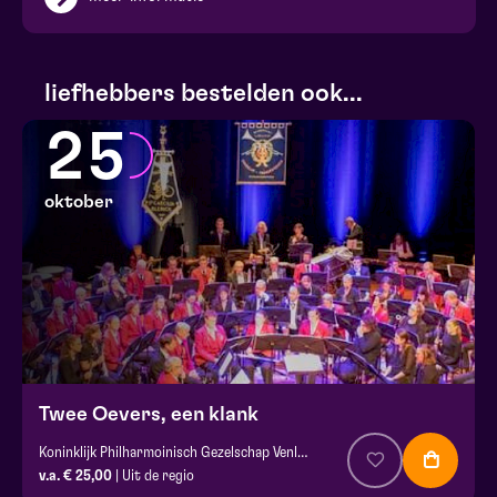
liefhebbers bestelden ook...
25
oktober
Twee Oevers, een klank
Koninklijk Philharmoinisch Gezelschap Venlo en harmonie st. Caecilia Blerick
v.a. € 25,00
| Uit de regio