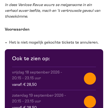
In dees Venlose Revue wuurs se meigenaome in ein
verhaol euver leefde, mach en ‘t vertrouwde geveul van
thoeskómme.
Voorwaarden
Het is niet mogelijk gekochte tickets te annuleren.
Ook te zien op:
vrijdag 18 september 2026
-
20.15 - 23.15 uur
vanaf: € 28,50
zaterdag 19 september 2026
-
20.15 - 23.15 uur
vanaf: € 28,50