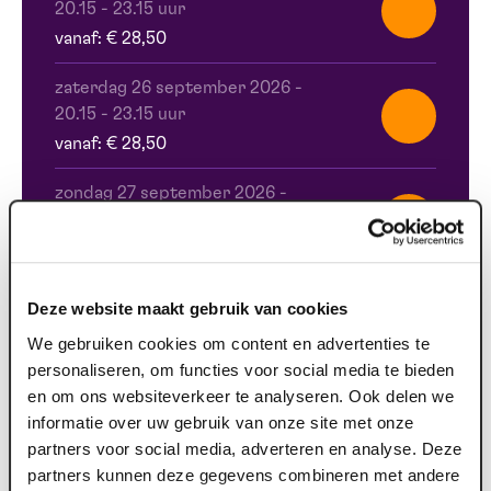
20.15 - 23.15 uur
vanaf: € 28,50
zaterdag 26 september 2026
-
20.15 - 23.15 uur
vanaf: € 28,50
zondag 27 september 2026
-
15.00 - 18.15 uur
vanaf: € 28,50
zondag 27 september 2026
-
Deze website maakt gebruik van cookies
20.15 - 23.15 uur
We gebruiken cookies om content en advertenties te
vanaf: € 28,50
personaliseren, om functies voor social media te bieden
en om ons websiteverkeer te analyseren. Ook delen we
woensdag 30 september 2026
-
informatie over uw gebruik van onze site met onze
20.15 - 23.15 uur
partners voor social media, adverteren en analyse. Deze
vanaf: € 28,50
partners kunnen deze gegevens combineren met andere