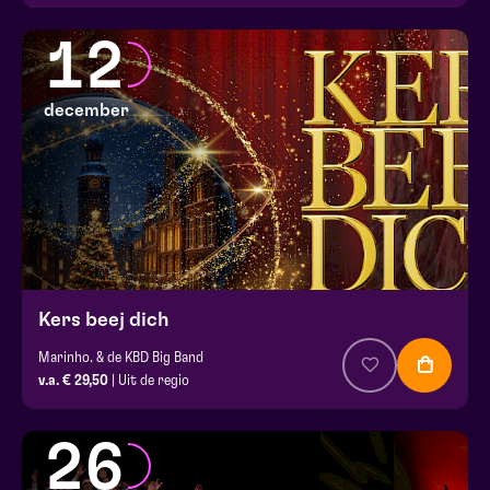
12
december
Kers beej dich
Marinho. & de KBD Big Band
v.a. € 29,50
| Uit de regio
26