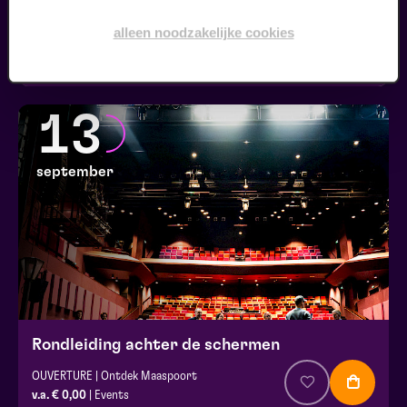
Kookworkshop – Zomer op je bord – Peel en Maas
alleen noodzakelijke cookies
Silverfood Universum
v.a. € 30,00
| Events
13
september
Rondleiding achter de schermen
OUVERTURE | Ontdek Maaspoort
v.a. € 0,00
| Events