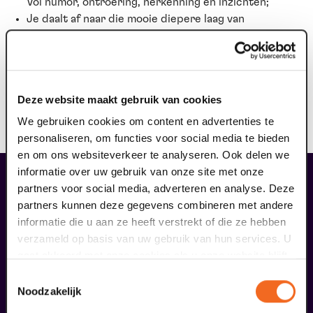
Vol humor, ontroering, herkenning en inzichten;
Je daalt af naar die mooie diepere laag van
seksualiteit en intimiteit waar velen zo naar
verlangen;
Je bent verzekerd van een enorme groei in je
liefdesleven;
Deze website maakt gebruik van cookies
Je gaat een heel nieuw avontuur aan! Of je nu single
bent of 40 jaar getrouwd.
We gebruiken cookies om content en advertenties te
personaliseren, om functies voor social media te bieden
en om ons websiteverkeer te analyseren. Ook delen we
informatie over uw gebruik van onze site met onze
liefhebbers bestelden ook...
partners voor social media, adverteren en analyse. Deze
07
partners kunnen deze gegevens combineren met andere
BACKSTAGE
informatie die u aan ze heeft verstrekt of die ze hebben
verzameld op basis van uw gebruik van hun services. U
augustus
gaat akkoord met onze cookies als u onze website blijft
gebruiken.
Toestemmingsselectie
Noodzakelijk