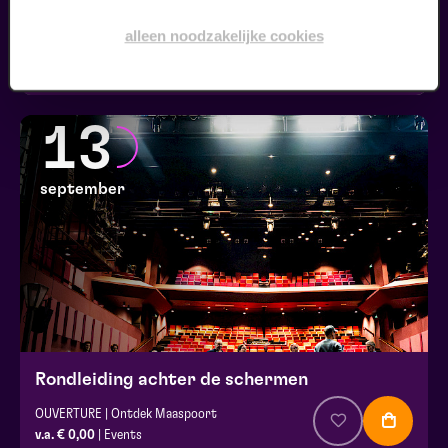
Kookworkshop – Zomer op je bord – Peel en Maas
alleen noodzakelijke cookies
Silverfood Universum
v.a. € 30,00
| Events
13
september
Rondleiding achter de schermen
OUVERTURE | Ontdek Maaspoort
v.a. € 0,00
| Events