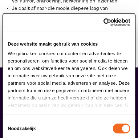
Vol humor, ontroering, herkenning en inzichten;
Je daalt af naar die mooie diepere laag van
seksualiteit en intimiteit waar velen zo naar
verlangen;
Je bent verzekerd van een enorme groei in je
liefdesleven;
Deze website maakt gebruik van cookies
Je gaat een heel nieuw avontuur aan! Of je nu single
bent of 40 jaar getrouwd.
We gebruiken cookies om content en advertenties te
personaliseren, om functies voor social media te bieden
en om ons websiteverkeer te analyseren. Ook delen we
informatie over uw gebruik van onze site met onze
liefhebbers bestelden ook...
partners voor social media, adverteren en analyse. Deze
06
partners kunnen deze gegevens combineren met andere
BACKSTAGE
informatie die u aan ze heeft verstrekt of die ze hebben
verzameld op basis van uw gebruik van hun services. U
augustus
gaat akkoord met onze cookies als u onze website blijft
gebruiken.
Toestemmingsselectie
Noodzakelijk