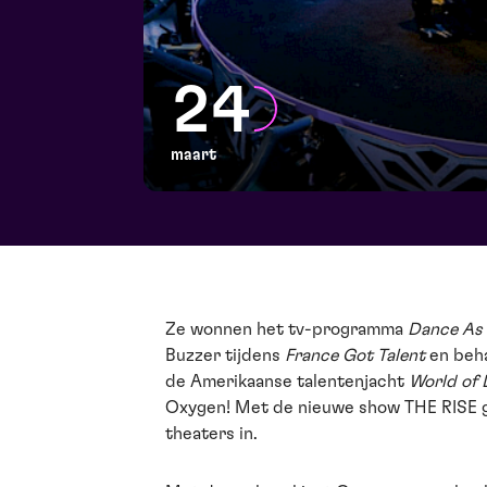
24
maart
Ze wonnen het tv-programma
Dance As
Buzzer tijdens
France Got Talent
en beha
de Amerikaanse talentenjacht
World of
Oxygen! Met de nieuwe show THE RISE 
theaters in.