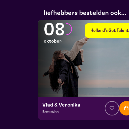
liefhebbers bestelden ook...
08
Holland's Got Talent
oktober
Vlad & Veronika
Revelation
v.a. € 27,00
| Dans