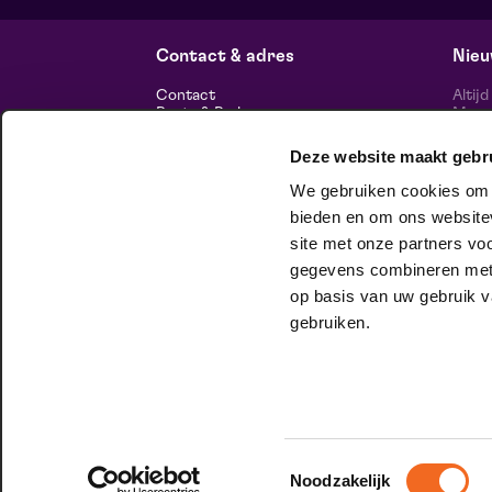
Frans Boermans zaal
do 8 oktober 2026 | 20:15
Contact & adres
Nieu
Contact
Altij
Route & Parkeren
Maasp
voor 
Deze website maakt gebr
Informatie
We gebruiken cookies om c
Over ons
Vacatures
bieden en om ons websitev
Theatertechniek
site met onze partners vo
Duurzaam ondernemen
volg
Privacy
gegevens combineren met a
op basis van uw gebruik v
huisgezelschap
gebruiken.
Bij Club Lam mag je onbeschaamd
jezelf zijn. Meer weten?
Check het hier.
Toestemmingsselectie
Noodzakelijk
© 2026 Maaspoort |
Website by Itix