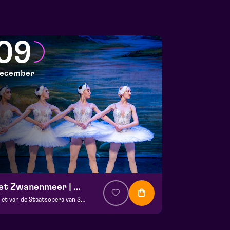
09
ecember
Het Zwanenmeer | Met live-orkest
Ballet van de Staatsopera van Stara Zagora
a. € 49,50
| Dans