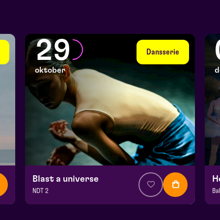
29
Dansserie
oktober
d
Blast a universe
NDT 2
v.a. € 32,50
| Dans
v.