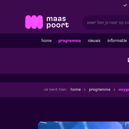
home
programma
nieuws
informatie
Je bent hier:
home
programma
oxyg