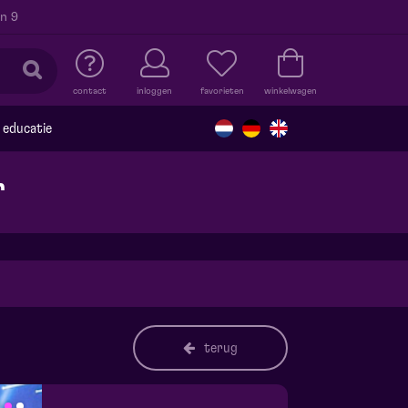
n 9
contact
inloggen
favorieten
winkelwagen
educatie
r
terug