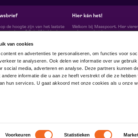
Hela zaal
He
do 29 oktober 2026 | 20:15
wo
wsbrief
Hier kán het!
d op de hoogte zijn van het laatste
Welkom bij Maaspoort. Hier viere
oort nieuws? Schrijf je hier in
cultuur en het leven met een
onze nieuwsbrief.
onvervalst joie de vivre. Onze gas
artiesten, makers, partners en de 
uik van cookies
mensen om ons heen, ervaren hier
echte verschil maak je samen’.
schrijf je in
ontent en advertenties te personaliseren, om functies voor soci
Winnaar van de Red Dot Award B
erkeer te analyseren. Ook delen we informatie over uw gebruik
& Communication Design 2024 in
categorie Corporate Design & Iden
or social media, adverteren en analyse. Deze partners kunnen d
 ons op
ndere informatie die u aan ze heeft verstrekt of die ze hebben
an hun services. U gaat akkoord met onze cookies als u onze web
trotse partner van
Voorkeuren
Statistieken
Marke
D