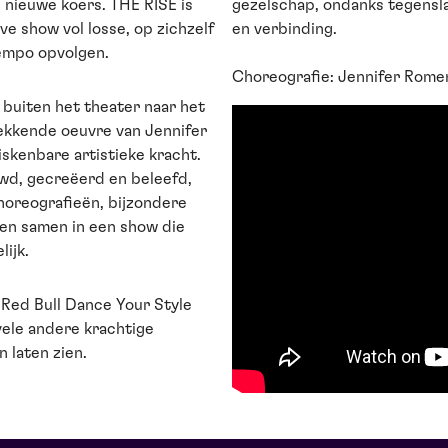
nieuwe koers. THE RISE is
gezelschap, ondanks tegenslag
ve show vol losse, op zichzelf
en verbinding.
empo opvolgen.
Choreografie: Jennifer Rome
buiten het theater naar het
wekkende oeuvre van Jennifer
iskenbare artistieke kracht.
uwd, gecreëerd en beleefd,
horeografieën, bijzondere
en samen in een show die
lijk.
 Red Bull Dance Your Style
ele andere krachtige
 laten zien.