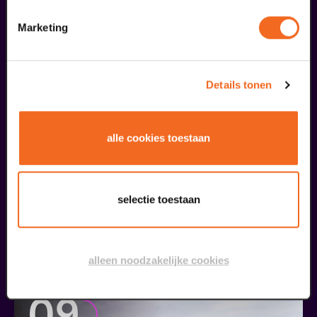
liefhebbers bestelden ook...
Marketing
08
BACKSTAGE
augustus
Details tonen
alle cookies toestaan
selectie toestaan
Ouwehoeren
Club Lam met Ayla Çekin Satijn, Milan Sekeris, Dic van Duin, Jean-Baptiste Rey e.a.
alleen noodzakelijke cookies
v.a. € 5,00
| Events
09